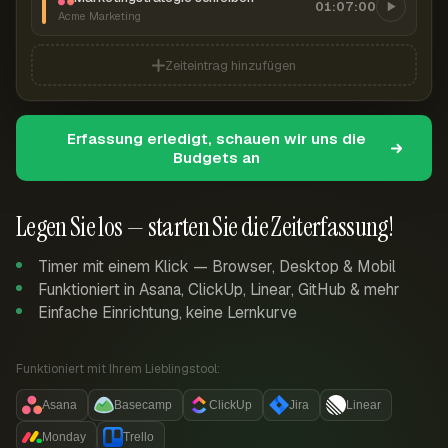
01:07:00
Acme Marketing
Zeiteintrag hinzufügen
Erfassung erledigt, schauen wir uns die
Budgets an
Legen Sie los — starten Sie die Zeiterfassung!
Timer mit einem Klick — Browser, Desktop & Mobil
Funktioniert in Asana, ClickUp, Linear, GitHub & mehr
Einfache Einrichtung, keine Lernkurve
Funktioniert mit Ihrem Lieblingstool:
Asana
Basecamp
ClickUp
Jira
Linear
Monday
Trello