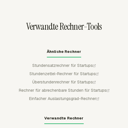
einzugeben.
abrechenbare Zeit nach Projekt, Kunde, Mitglied oder
Teamgruppe gruppieren, um die Auslastung mit
rollenspezifischen Zielen zu vergleichen.
Verwandte Rechner-Tools
Ähnliche Rechner
Stundensatzrechner für Startups
Stundenzettel-Rechner für Startups
Überstundenrechner für Startups
Rechner für abrechenbare Stunden für Startups
Einfacher Auslastungsgrad-Rechner
Verwandte Rechner