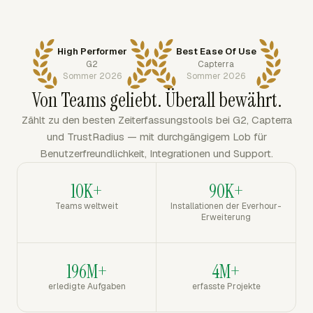
High Performer
Best Ease Of Use
G2
Capterra
Sommer 2026
Sommer 2026
Von Teams geliebt. Überall bewährt.
Zählt zu den besten Zeiterfassungstools bei G2, Capterra
und TrustRadius — mit durchgängigem Lob für
Benutzerfreundlichkeit, Integrationen und Support.
10K+
90K+
Teams weltweit
Installationen der Everhour-
Erweiterung
196M+
4M+
erledigte Aufgaben
erfasste Projekte