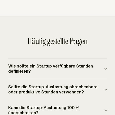
Häufig gestellte Fragen
Wie sollte ein Startup verfügbare Stunden
definieren?
Ein Startup sollte verfügbare Stunden nach Rolle und
Sollte die Startup-Auslastung abrechenbare
Zweck definieren. Fixe Kapazität verwendet geplante
oder produktive Stunden verwenden?
Arbeitsstunden, etwa 40 Stunden pro Woche.
Nettoarbeitskapazität zieht Urlaub, Krankheit, Feiertage
Startup-Services-, Implementierungs-, Support- und
Kann die Startup-Auslastung 100 %
und andere Abwesenheitsstunden ab. Kapazität auf
Beratungsteams sollten in der Regel abrechenbare
überschreiten?