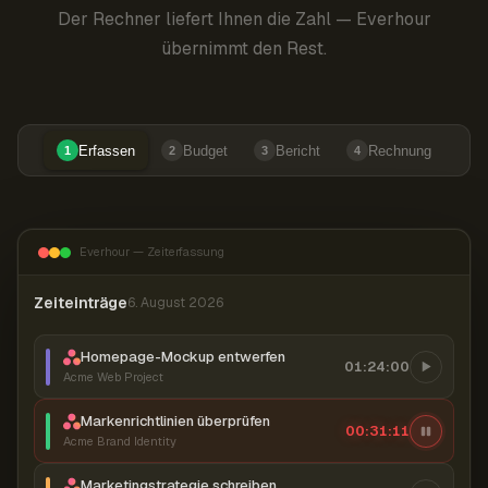
Der Rechner liefert Ihnen die Zahl — Everhour
übernimmt den Rest.
Erfassen
Budget
Bericht
Rechnung
1
2
3
4
Everhour — Zeiterfassung
Zeiteinträge
6. August 2026
Homepage-Mockup entwerfen
01:24:00
Acme Web Project
Markenrichtlinien überprüfen
00:31:11
Acme Brand Identity
Marketingstrategie schreiben