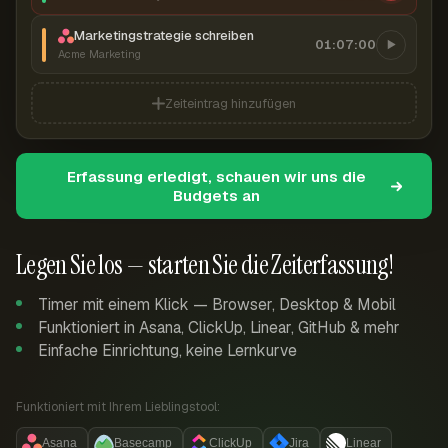
Marketingstrategie schreiben
01:07:00
Acme Marketing
Zeiteintrag hinzufügen
Erfassung erledigt, schauen wir uns die
Budgets an
Legen Sie los — starten Sie die Zeiterfassung!
Timer mit einem Klick — Browser, Desktop & Mobil
Funktioniert in Asana, ClickUp, Linear, GitHub & mehr
Einfache Einrichtung, keine Lernkurve
Funktioniert mit Ihrem Lieblingstool:
Asana
Basecamp
ClickUp
Jira
Linear