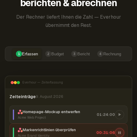
berichten & abrechnen
Der Rechner liefert Ihnen die Zahl — Everhour
übernimmt den Rest.
Erfassen
Budget
Bericht
Rechnung
1
2
3
4
Everhour — Zeiterfassung
Zeiteinträge
9. August 2026
Homepage-Mockup entwerfen
01:24:00
Acme Web Project
Markenrichtlinien überprüfen
00:31:07
Acme Brand Identity