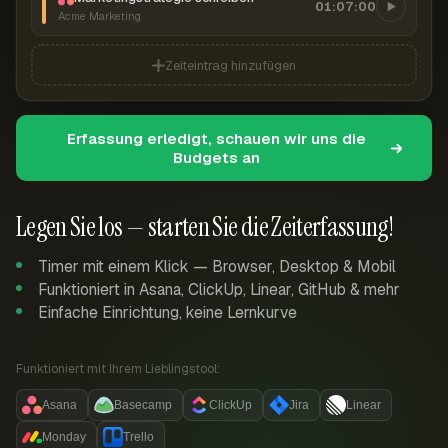
01:07:00
Acme Marketing
Zeiteintrag hinzufügen
Erfassung erledigt, schauen wir uns die
Budgets an
Legen Sie los — starten Sie die Zeiterfassung!
Timer mit einem Klick — Browser, Desktop & Mobil
Funktioniert in Asana, ClickUp, Linear, GitHub & mehr
Einfache Einrichtung, keine Lernkurve
Funktioniert mit Ihrem Lieblingstool:
Asana
Basecamp
ClickUp
Jira
Linear
Monday
Trello