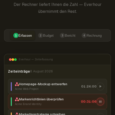
Der Rechner liefert Ihnen die Zahl — Everhour
übernimmt den Rest.
Erfassen
Budget
Bericht
Rechnung
1
2
3
4
Everhour — Zeiterfassung
Zeiteinträge
8. August 2026
Homepage-Mockup entwerfen
01:24:00
Acme Web Project
Markenrichtlinien überprüfen
00:31:06
Acme Brand Identity
Marketingstrategie schreiben