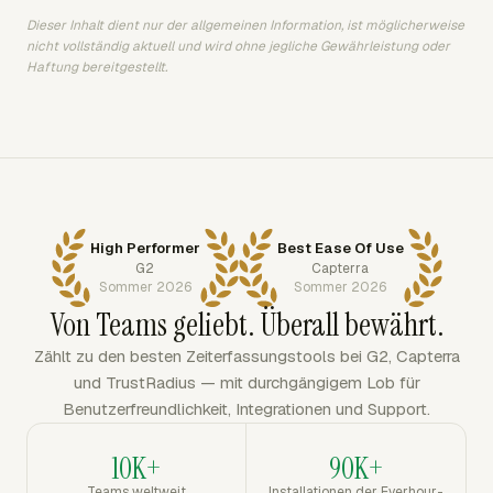
Dieser Inhalt dient nur der allgemeinen Information, ist möglicherweise
nicht vollständig aktuell und wird ohne jegliche Gewährleistung oder
Haftung bereitgestellt.
High Performer
Best Ease Of Use
G2
Capterra
Sommer 2026
Sommer 2026
Von Teams geliebt. Überall bewährt.
Zählt zu den besten Zeiterfassungstools bei G2, Capterra
und TrustRadius — mit durchgängigem Lob für
Benutzerfreundlichkeit, Integrationen und Support.
10K+
90K+
Teams weltweit
Installationen der Everhour-