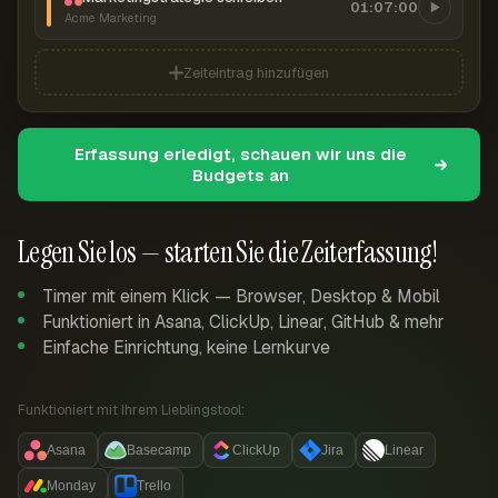
01:07:00
Acme Marketing
Zeiteintrag hinzufügen
Erfassung erledigt, schauen wir uns die
Budgets an
Legen Sie los — starten Sie die Zeiterfassung!
Timer mit einem Klick — Browser, Desktop & Mobil
Funktioniert in Asana, ClickUp, Linear, GitHub & mehr
Einfache Einrichtung, keine Lernkurve
Funktioniert mit Ihrem Lieblingstool:
Asana
Basecamp
ClickUp
Jira
Linear
Monday
Trello