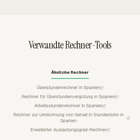
basiert, kann die nachhaltige Kapazität zu hoch ansetzen.
Preisgestaltung und Rollenerwartungen fest und wendet
Genehmigungsworkflows, Salden, Ansammlung,
dieses Ziel dann konsistent an.
Übertrag und kapazitätsskalierten Tageslängen.
Genehmigte Abwesenheit fließt in Timesheets und
Berichte ein, was Teams hilft, den Auslastungsnenner
mit erfasster Abwesenheit abzugleichen.
Verwandte Rechner-Tools
Ähnliche Rechner
Überstundenrechner in Spanien
Rechner für Überstundenvergütung in Spanien
Arbeitsstundenrechner in Spanien
Rechner zur Umrechnung von Gehalt in Stundenlohn in
Spanien
Erweiterter Auslastungsgrad-Rechner