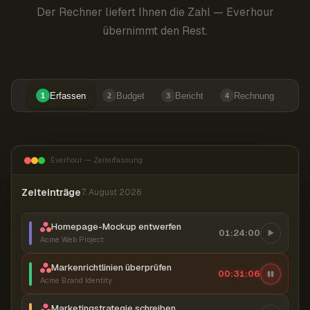
Der Rechner liefert Ihnen die Zahl — Everhour
übernimmt den Rest.
Erfassen
Budget
Bericht
Rechnung
1
2
3
4
Everhour — Zeiterfassung
Zeiteinträge
7. August 2026
Homepage-Mockup entwerfen
01:24:00
Acme Web Project
Markenrichtlinien überprüfen
00:31:06
Acme Brand Identity
Marketingstrategie schreiben