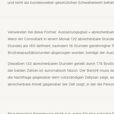
und nicht als bundesweiten gesetzlichen Schwellenwert behan
Verwenden Sie diese Formel: Auslastungsgrad = abrechenbare
Wenn ein Consultant in einem Monat 132 abrechenbare Stunde
Stunden als 160 definiert, nachdem 16 Stunden genehmigter 
Bruttokapazitätsstunden abgezogen wurden, beträgt der Aus
Dieselben 132 abrechenbaren Stunden geteilt durch 176 Brutt
der beiden Zahlen ist automatisch falsch. Der Bericht muss d
die Nachfrage gegenüber dem vollständigen Zeitplan zeigt, w
abrechenbare Arbeit gegenüber der Zeit zeigt, in der die Person
Eine einmalige Berechnung reicht aus, wenn Sie eine schnelle 