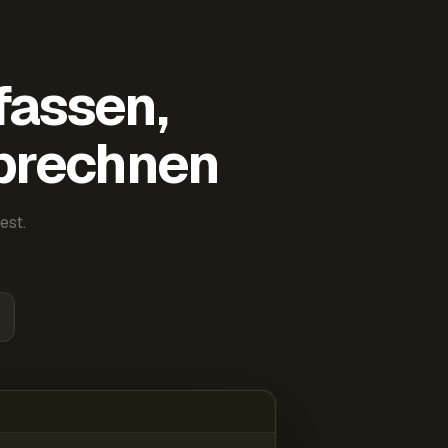
fassen,
abrechnen
est.