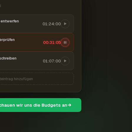
6
entwerfen
01:24:00
berprüfen
00:31:06
schreiben
01:07:00
teintrag hinzufügen
schauen wir uns die Budgets an