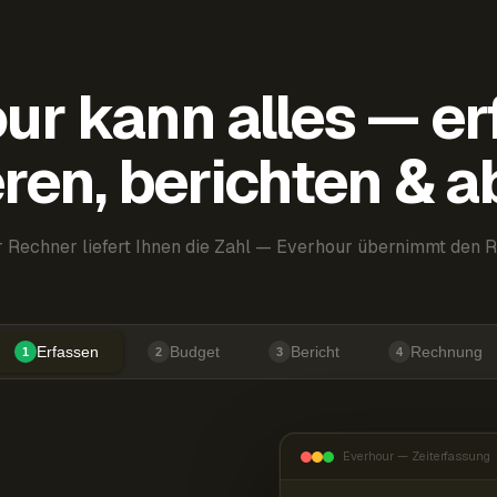
ur kann alles — er
ren, berichten & 
 Rechner liefert Ihnen die Zahl — Everhour übernimmt den R
Erfassen
Budget
Bericht
Rechnung
1
2
3
4
Everhour — Zeiterfassung