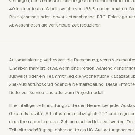
verlangen, dass erfasste nicht freigestellte Arbeitnehmer Üb
40 in einer festen Arbeitswoche von 168 Stunden erhalten. Di
Bruttojahresstunden, bevor Unternehmens-PTO, Feiertage, unb
Abwesenheiten die verfügbare Zeit reduzieren.
Automatisierung verbessert die Berechnung, wenn sie erneute
Eingaben markiert, etwa wenn eine Person während genehmigt
ausweist oder ein Teammitglied die wöchentliche Kapazität übe
Ziel-Auslastungsgrad oder die Nennerregelung. Diese Entsch
Rolle, zur Service Line oder zum Projektmodell.
Eine intelligente Einrichtung sollte den Nenner bei jeder Ausl
Gesamtkapazität, Arbeitsstunden abzüglich PTO und insgesa
derselben abrechenbaren Zeit unterschiedliche Antworten. Der F
Teilzeitbeschäftigung, daher sollte ein US-Auslastungsnenner 