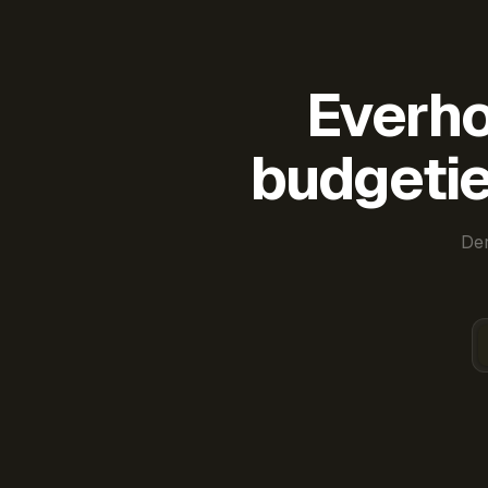
Everho
budgetie
Der