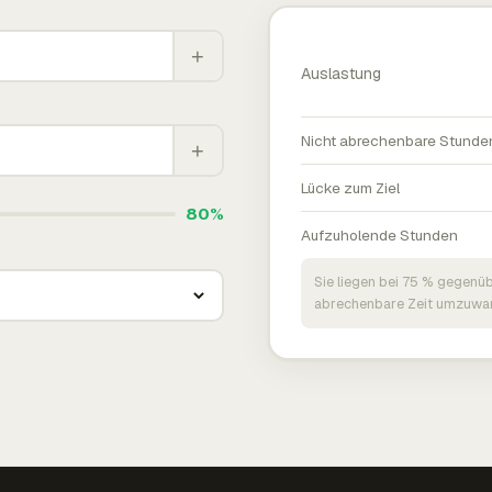
+
Auslastung
Nicht abrechenbare Stunde
+
Lücke zum Ziel
80%
Aufzuholende Stunden
Sie liegen bei 75 % gegenüb
abrechenbare Zeit umzuwan