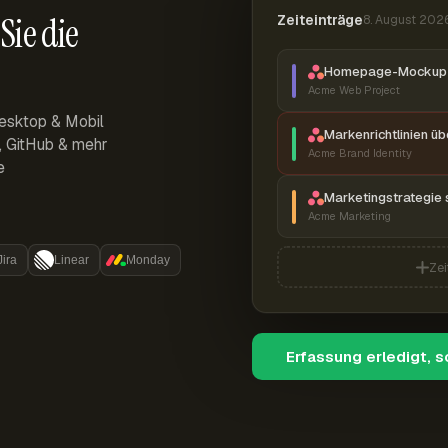
Sie die
Zeiteinträge
8. August 202
Homepage-Mockup 
Acme Web Project
esktop & Mobil
Markenrichtlinien ü
r, GitHub & mehr
Acme Brand Identity
e
Marketingstrategie 
Acme Marketing
Jira
Linear
Monday
Zei
Erfassung erledigt, 