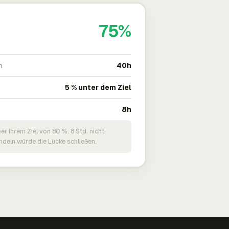
75%
n
40h
5 % unter dem Ziel
8h
er Ihrem Ziel von 80 %. 8 Std. nicht
deln würde die Lücke schließen.