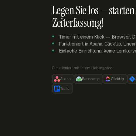
Legen Sie los — starten 
Zeiterfassung!
Timer mit einem Klick — Browser, D
Funktioniert in Asana, ClickUp, Linea
Einfache Einrichtung, keine Lernkurv
Funktioniert mit Ihrem Lieblingstool:
Asana
Basecamp
ClickUp
Trello