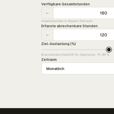
Verfügbare Gesamtstunden
−
Arbeitsstunden in diesem Zeitraum
Erfasste abrechenbare Stunden
−
Ziel-Auslastung (%)
Branchendurchschnitt für Agenturen: 75-85 %
Zeitraum