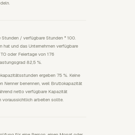
deln.
 Stunden / verfügbare Stunden * 100.
n hat und das Unternehmen verfügbare
PTO oder Feiertage von 176
lastungsgrad 82,5 %.
okapazitätsstunden ergeben 75 %. Keine
en Nenner benennen, weil Bruttokapazität
ährend netto verfügbare Kapazität
 voraussichtlich arbeiten sollte.
Prüfung für eine Person, einen Monat oder