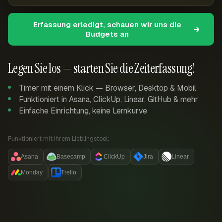
Erfassung erledigt, schauen wir uns die
Budgets an
Legen Sie los — starten Sie die Zeiterfassung!
Timer mit einem Klick — Browser, Desktop & Mobil
Funktioniert in Asana, ClickUp, Linear, GitHub & mehr
Einfache Einrichtung, keine Lernkurve
Funktioniert mit Ihrem Lieblingstool:
Asana
Basecamp
ClickUp
Jira
Linear
Monday
Trello