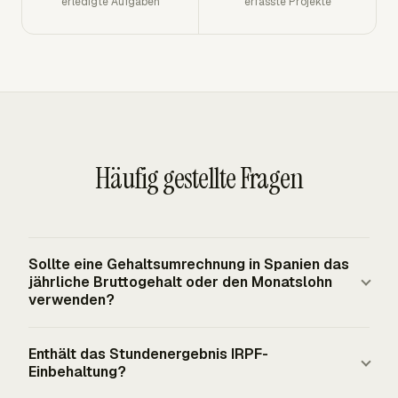
erledigte Aufgaben
erfasste Projekte
Häufig gestellte Fragen
Sollte eine Gehaltsumrechnung in Spanien das
jährliche Bruttogehalt oder den Monatslohn
verwenden?
Verwenden Sie das jährliche Bruttogehalt, wenn Sie ein
Enthält das Stundenergebnis IRPF-
vollständiges Stundenäquivalent wünschen. Monatslohn
Einbehaltung?
kann Spaniens zwei jährliche Sonderzahlungen