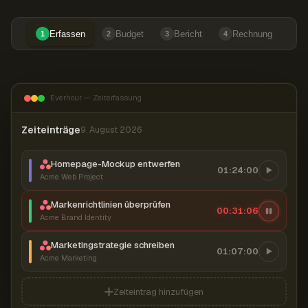
Erfassen
Budget
Bericht
Rechnung
1
2
3
4
Everhour — Zeiterfassung
Zeiteinträge
9. August 2026
Homepage-Mockup entwerfen
01:24:00
Acme Web Project
Markenrichtlinien überprüfen
00:31:06
Acme Brand Identity
Marketingstrategie schreiben
01:07:00
Acme Marketing
Zeiteintrag hinzufügen