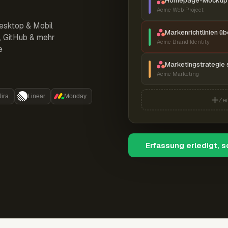
Homepage-Mockup 
Acme Web Project
esktop & Mobil
Markenrichtlinien ü
r, GitHub & mehr
Acme Brand Identity
e
Marketingstrategie 
Acme Marketing
Jira
Linear
Monday
Zei
Erfassung erledigt, 