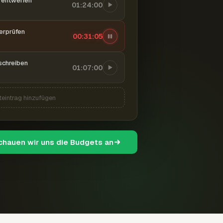
entwerfen
01:24:00
berprüfen
00:31:06
schreiben
01:07:00
teintrag hinzufügen
schauen wir uns die Budgets an