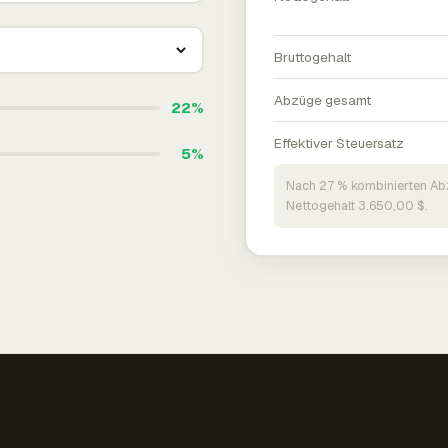
Bruttogehalt
Abzüge gesamt
22%
Effektiver Steuersatz
5%
Nach 27 % kombinierten Ab
Nettogehalt 3.650,00 $.