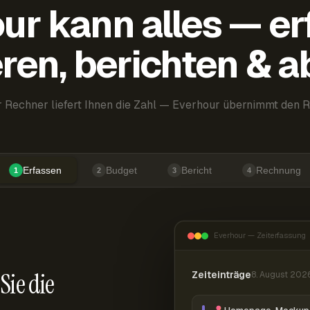
ur kann alles — er
ren, berichten & 
 Rechner liefert Ihnen die Zahl — Everhour übernimmt den R
Erfassen
Budget
Bericht
Rechnung
1
2
3
4
Everhour — Zeiterfassung
Sie die
Zeiteinträge
8. August 202