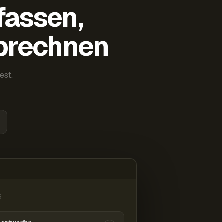
fassen,
abrechnen
est.
6