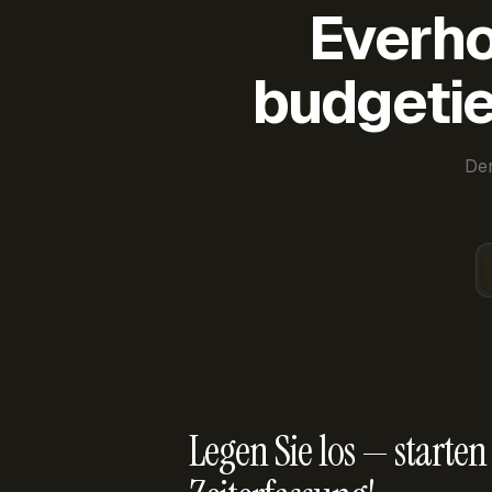
Everho
budgetie
Der
Legen Sie los — starten 