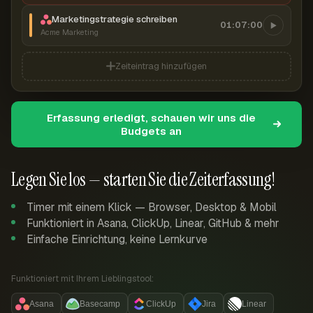
Marketingstrategie schreiben
01:07:00
Acme Marketing
Zeiteintrag hinzufügen
Erfassung erledigt, schauen wir uns die
Budgets an
Legen Sie los — starten Sie die Zeiterfassung!
Timer mit einem Klick — Browser, Desktop & Mobil
Funktioniert in Asana, ClickUp, Linear, GitHub & mehr
Einfache Einrichtung, keine Lernkurve
Funktioniert mit Ihrem Lieblingstool:
Asana
Basecamp
ClickUp
Jira
Linear