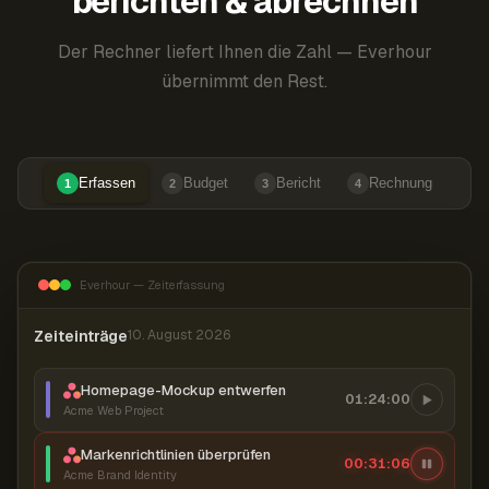
berichten & abrechnen
Der Rechner liefert Ihnen die Zahl — Everhour
übernimmt den Rest.
Erfassen
Budget
Bericht
Rechnung
1
2
3
4
Everhour — Zeiterfassung
Zeiteinträge
10. August 2026
Homepage-Mockup entwerfen
01:24:00
Acme Web Project
Markenrichtlinien überprüfen
00:31:07
Acme Brand Identity