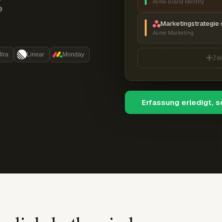
Acme Brand Identity
e
Marketingstrategie 
Acme Marketing
Jira
Linear
Monday
Zei
Erfassung erledigt, 