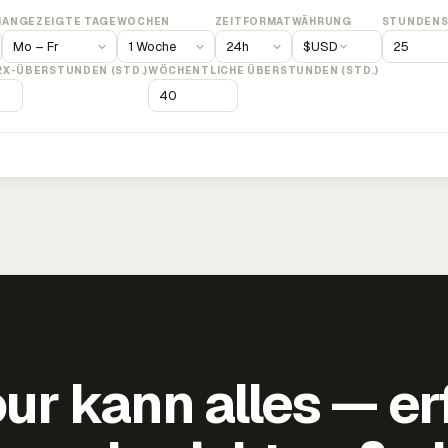
M
ANGEZEIGTE TAGE
WOCHEN
ZEITFORMAT
WÄHRUNG
STUNDENS
$
USD
2X-ÜBERSTUNDEN (STD.)
WÖCHENTLICHE ÜBERSTUNDEN (STD.)
ur kann alles — er