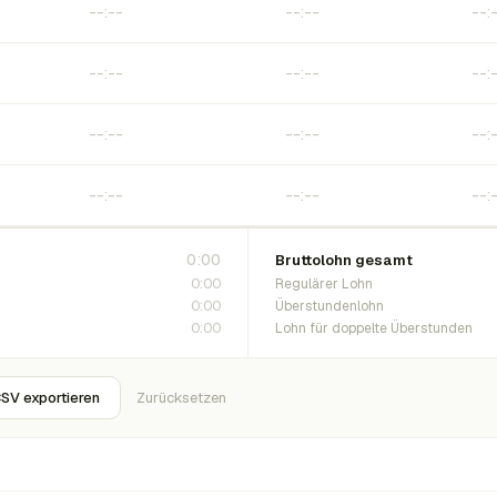
0:00
Bruttolohn gesamt
0:00
Regulärer Lohn
0:00
Überstundenlohn
0:00
Lohn für doppelte Überstunden
SV exportieren
Zurücksetzen