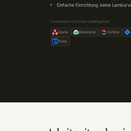
Einfache Einrichtung, keine Lernkurv
Funktioniert mit Ihrem Lieblingstool:
Asana
Basecamp
ClickUp
Trello