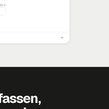
ATZ
fassen,