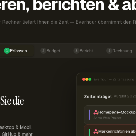
ren, berichten & 
 Rechner liefert Ihnen die Zahl — Everhour übernimmt den R
Erfassen
Budget
Bericht
Rechnung
1
2
3
4
Everhour — Zeiterfassung
Sie die
Zeiteinträge
8. August 202
Homepage-Mockup 
Acme Web Project
esktop & Mobil
Markenrichtlinien ü
r, GitHub & mehr