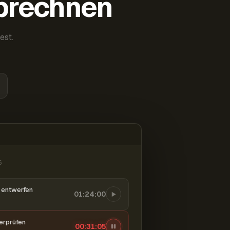
abrechnen
est.
6
entwerfen
01:24:00
berprüfen
00:31:06