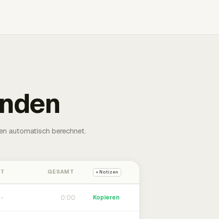
unden
en automatisch berechnet.
HT
GESAMT
+ Notizen
0:00
Kopieren