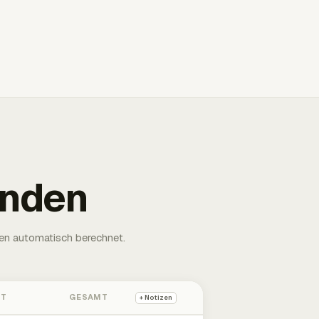
unden
en automatisch berechnet.
HT
GESAMT
+ Notizen