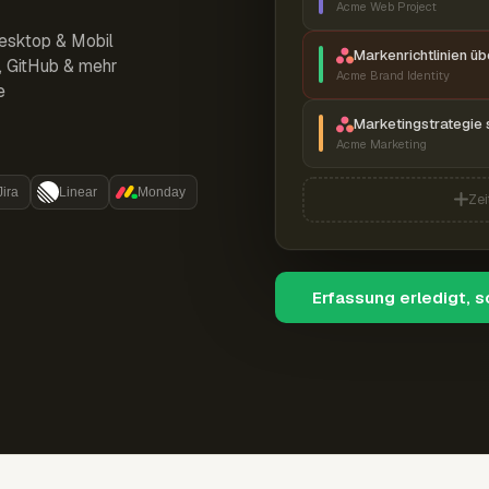
Acme Web Project
esktop & Mobil
Markenrichtlinien ü
r, GitHub & mehr
Acme Brand Identity
e
Marketingstrategie 
Acme Marketing
Jira
Linear
Monday
Zei
Erfassung erledigt, 