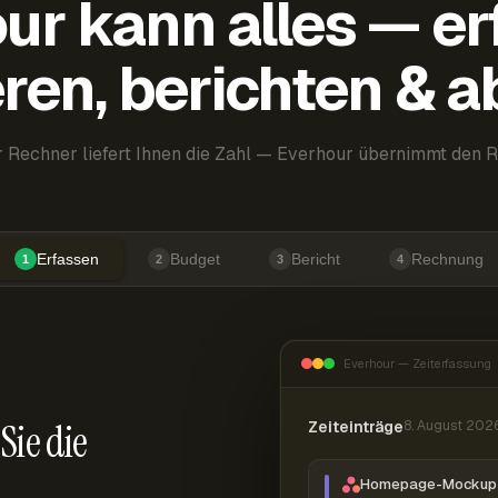
ur kann alles — er
ren, berichten & 
 Rechner liefert Ihnen die Zahl — Everhour übernimmt den R
Erfassen
Budget
Bericht
Rechnung
1
2
3
4
Everhour — Zeiterfassung
Sie die
Zeiteinträge
8. August 202
Homepage-Mockup 