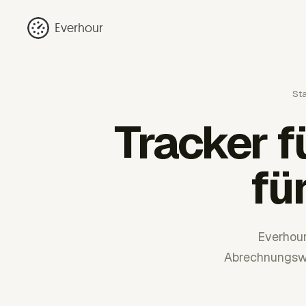
Everhour
Sta
Tracker 
fü
Everhour
Abrechnungswor