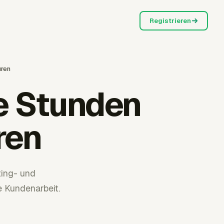
Registrieren
uren
e Stunden
ren
ting- und
e Kundenarbeit.