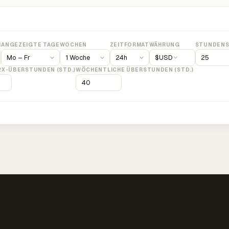
M
ANGEZEIGTE TAGE
WOCHEN
ZEITFORMAT
WÄHRUNG
STUNDENS
$
USD
2X-ÜBERSTUNDEN (STD.)
WÖCHENTLICHE ÜBERSTUNDEN (STD.)