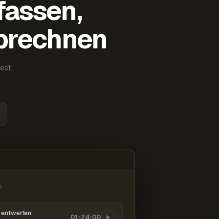
fassen,
abrechnen
est.
6
entwerfen
01:24:00