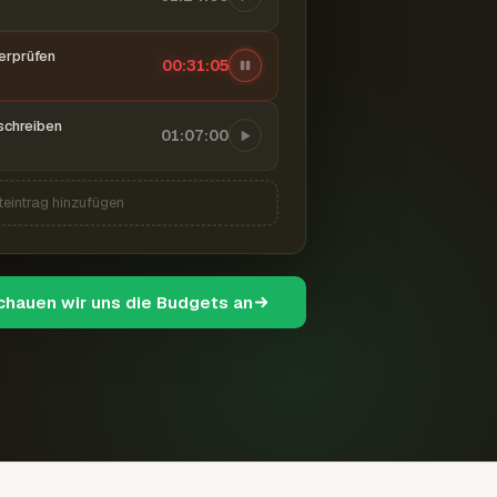
berprüfen
00:31:06
schreiben
01:07:00
teintrag hinzufügen
schauen wir uns die Budgets an