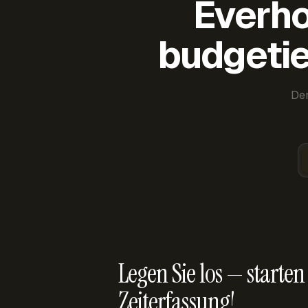
Everho
budgetie
Der
Legen Sie los — starten 
Zeiterfassung!