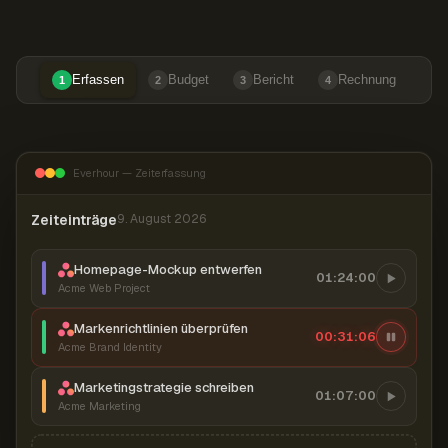
Erfassen
Budget
Bericht
Rechnung
1
2
3
4
Everhour — Zeiterfassung
Zeiteinträge
9. August 2026
Homepage-Mockup entwerfen
01:24:00
Acme Web Project
Markenrichtlinien überprüfen
00:31:07
Acme Brand Identity
Marketingstrategie schreiben
01:07:00
Acme Marketing