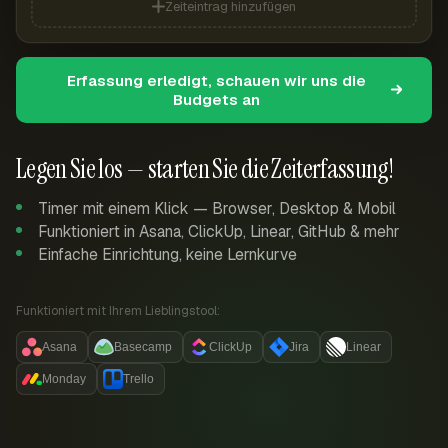
Zeiteintrag hinzufügen
Erfassung erledigt, schauen wir uns die
Budgets an
Legen Sie los — starten Sie die Zeiterfassung!
Timer mit einem Klick — Browser, Desktop & Mobil
Funktioniert in Asana, ClickUp, Linear, GitHub & mehr
Einfache Einrichtung, keine Lernkurve
Funktioniert mit Ihrem Lieblingstool:
Asana
Basecamp
ClickUp
Jira
Linear
Monday
Trello