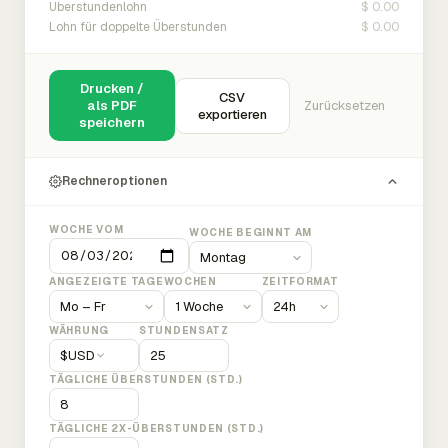
$ 0.00
Überstundenlohn
$ 0.00
Lohn für doppelte Überstunden
Drucken /
CSV
als PDF
Zurücksetzen
exportieren
speichern
Rechneroptionen
WOCHE VOM
WOCHE BEGINNT AM
ANGEZEIGTE TAGE
WOCHEN
ZEITFORMAT
WÄHRUNG
STUNDENSATZ
$
USD
TÄGLICHE ÜBERSTUNDEN (STD.)
TÄGLICHE 2X-ÜBERSTUNDEN (STD.)