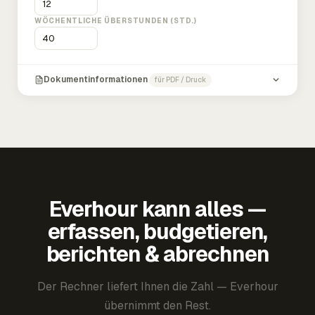
WÖCHENTLICHE ÜBERSTUNDEN (STD.)
Dokumentinformationen
für PDF / Druck
Everhour kann alles —
erfassen, budgetieren,
berichten & abrechnen
Der Rechner liefert Ihnen die Zahl — Everhour
übernimmt den Rest.