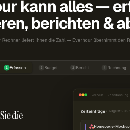
ur kann alles — er
ren, berichten & 
 Rechner liefert Ihnen die Zahl — Everhour übernimmt den R
Erfassen
Budget
Bericht
Rechnung
1
2
3
4
Everhour — Zeiterfassung
Sie die
Zeiteinträge
7. August 202
Homepage-Mockup 