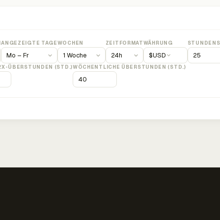
M
ANGEZEIGTE TAGE
WOCHEN
ZEITFORMAT
WÄHRUNG
STUNDENS
$
USD
2X-ÜBERSTUNDEN (STD.)
WÖCHENTLICHE ÜBERSTUNDEN (STD.)