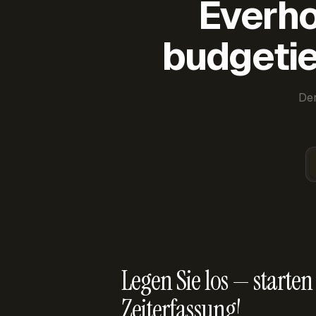
Everho
budgetie
Der
Legen Sie los — starten 
Zeiterfassung!