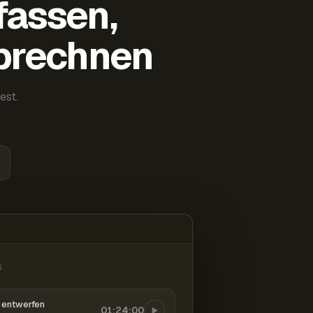
fassen,
abrechnen
est.
6
entwerfen
01:24:00