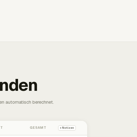
unden
en automatisch berechnet.
HT
GESAMT
+ Notizen