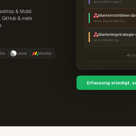
Acme Web Project
esktop & Mobil
Markenrichtlinien ü
r, GitHub & mehr
Acme Brand Identity
e
Marketingstrategie 
Acme Marketing
Jira
Linear
Monday
Zei
Erfassung erledigt, 