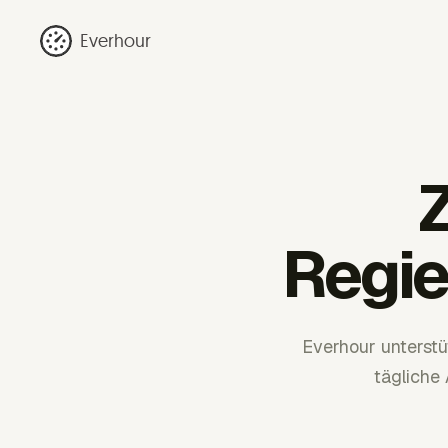
Everhour
Z
Regi
Everhour unterst
tägliche 