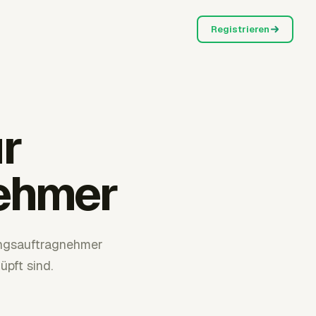
Registrieren
ür
ehmer
ungsauftragnehmer
üpft sind.