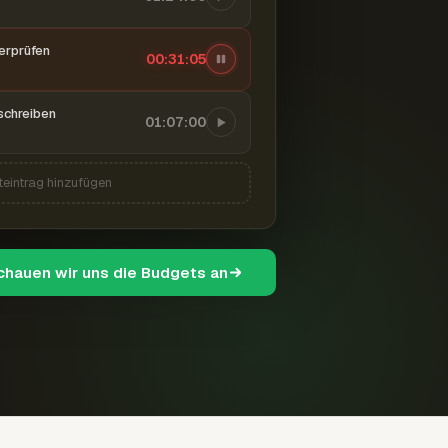
berprüfen
00:31:06
schreiben
01:07:00
teintrag hinzufügen
schauen wir uns die Budgets an