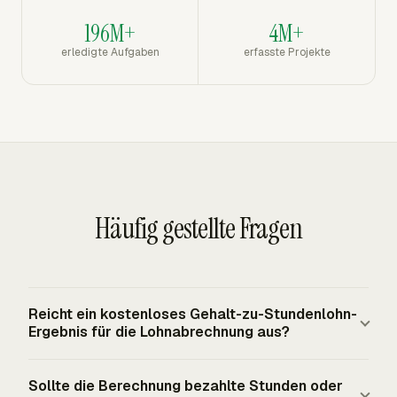
196M+
4M+
erledigte Aufgaben
erfasste Projekte
Häufig gestellte Fragen
Reicht ein kostenloses Gehalt-zu-Stundenlohn-
Ergebnis für die Lohnabrechnung aus?
Eine kostenlose Umrechnung reicht für eine Schätzung
Sollte die Berechnung bezahlte Stunden oder
des Bruttosatzes aus. Die Lohnabrechnung benötigt