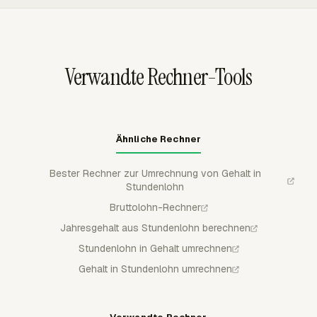
nationale gesetzliche Zahltagsfrequenz für private
Doppelüberstunden in Team Hours zu prüfen. Das
Arbeitgeber, daher liegen Zahlungszeitpunkt und
Payroll dashboard berechnet Überstundenvergütung und
staatliche Zahltagsregeln außerhalb der Umrechnung.
Bruttolohn aus stündlichen Mitarbeiterkosten und
erfasster Zeit, wenn die Overtime app aktiviert ist.
Verwandte Rechner-Tools
Ähnliche Rechner
Bester Rechner zur Umrechnung von Gehalt in
Stundenlohn
Bruttolohn-Rechner
Jahresgehalt aus Stundenlohn berechnen
Stundenlohn in Gehalt umrechnen
Gehalt in Stundenlohn umrechnen