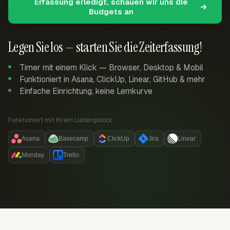
Erfassung erledigt, schauen wir uns die
Budgets an
Legen Sie los — starten Sie die Zeiterfassung!
Timer mit einem Klick — Browser, Desktop & Mobil
Funktioniert in Asana, ClickUp, Linear, GitHub & mehr
Einfache Einrichtung, keine Lernkurve
Funktioniert mit Ihrem Lieblingstool:
Asana
Basecamp
ClickUp
Jira
Linear
Monday
Trello