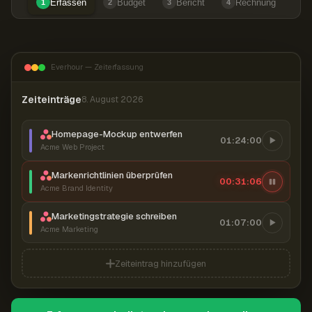
Erfassen
Budget
Bericht
Rechnung
1
2
3
4
Everhour — Zeiterfassung
Zeiteinträge
8. August 2026
Homepage-Mockup entwerfen
01:24:00
Acme Web Project
Markenrichtlinien überprüfen
00:31:07
Acme Brand Identity
Marketingstrategie schreiben
01:07:00
Acme Marketing
Zeiteintrag hinzufügen