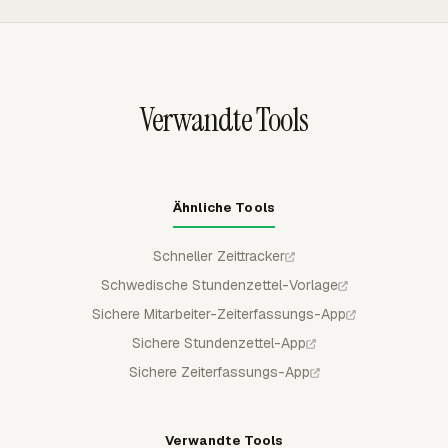
klarere Aufzeichnung akzeptierter Zeit gibt.
abrechenbarer Zeit, Arbeitskosten, Rechnungsstatus und
Budgetkennzahlen gruppieren und filtern, um erfasste
Arbeit mit dem von ihr erzeugten Wert zu vergleichen.
Verwandte Tools
Ähnliche Tools
Schneller Zeittracker
Schwedische Stundenzettel-Vorlage
Sichere Mitarbeiter-Zeiterfassungs-App
Sichere Stundenzettel-App
Sichere Zeiterfassungs-App
Verwandte Tools