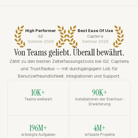
High Performer
Best Ease Of Use
G2
Capterra
Sommer 2026
Sommer 2026
Von Teams geliebt. Überall bewährt.
Zählt zu den besten Zeiterfassungstools bei G2, Capterra
und TrustRadius — mit durchgängigem Lob für
Benutzerfreundlichkeit, Integrationen und Support.
10K+
90K+
Teams weltweit
Installationen der Everhour-
Erweiterung
196M+
4M+
erledigte Aufgaben
erfasste Projekte