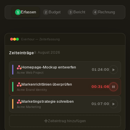
Erfassen
Budget
Bericht
Rechnung
1
2
3
4
Everhour — Zeiterfassung
Zeiteinträge
9. August 2026
Homepage-Mockup entwerfen
01:24:00
Acme Web Project
Markenrichtlinien überprüfen
00:31:07
Acme Brand Identity
Marketingstrategie schreiben
01:07:00
Acme Marketing
Zeiteintrag hinzufügen