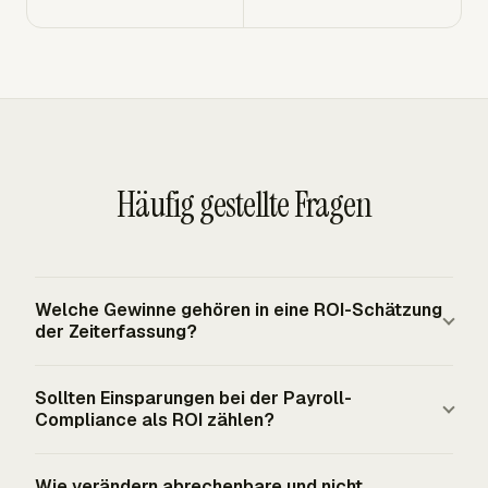
Häufig gestellte Fragen
Welche Gewinne gehören in eine ROI-Schätzung
der Zeiterfassung?
Berücksichtigen Sie Gewinne, die direkt mit erfasster Zeit
Sollten Einsparungen bei der Payroll-
verbunden sind: zurückgewonnene abrechenbare
Compliance als ROI zählen?
Stunden, weniger Rechnungsstreitigkeiten, schnellere
Payroll-Prüfung, weniger Korrekturarbeit und frühere
Einsparungen bei der Payroll-Compliance zählen, wenn
Wie verändern abrechenbare und nicht