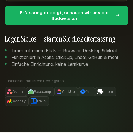
Erfassung erledigt, schauen wir uns die
Budgets an
Legen Sie los — starten Sie die Zeiterfassung!
Timer mit einem Klick — Browser, Desktop & Mobil
Funktioniert in Asana, ClickUp, Linear, GitHub & mehr
Einfache Einrichtung, keine Lernkurve
Funktioniert mit Ihrem Lieblingstool:
Asana
Basecamp
ClickUp
Jira
Linear
Monday
Trello