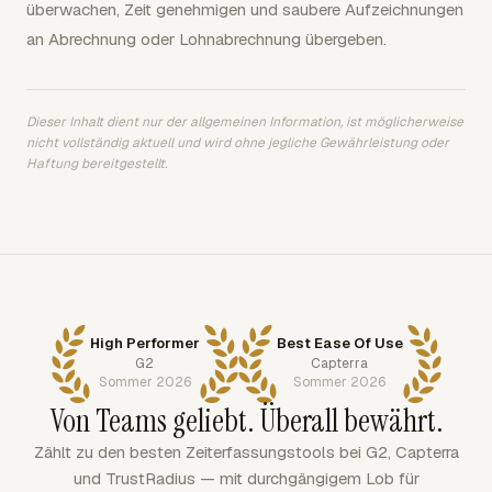
überwachen, Zeit genehmigen und saubere Aufzeichnungen
an Abrechnung oder Lohnabrechnung übergeben.
Dieser Inhalt dient nur der allgemeinen Information, ist möglicherweise
nicht vollständig aktuell und wird ohne jegliche Gewährleistung oder
Haftung bereitgestellt.
High Performer
Best Ease Of Use
G2
Capterra
Sommer 2026
Sommer 2026
Von Teams geliebt. Überall bewährt.
Zählt zu den besten Zeiterfassungstools bei G2, Capterra
und TrustRadius — mit durchgängigem Lob für