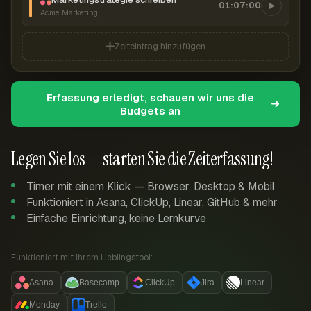
01:07:00
Acme Marketing
Zeiteintrag hinzufügen
Erfassung erledigt, schauen wir uns die
Budgets an
Legen Sie los — starten Sie die Zeiterfassung!
Timer mit einem Klick — Browser, Desktop & Mobil
Funktioniert in Asana, ClickUp, Linear, GitHub & mehr
Einfache Einrichtung, keine Lernkurve
Funktioniert mit Ihrem Lieblingstool:
Asana
Basecamp
ClickUp
Jira
Linear
Monday
Trello