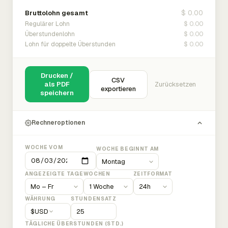
$ 0.00
Bruttolohn gesamt
$ 0.00
Regulärer Lohn
$ 0.00
Überstundenlohn
$ 0.00
Lohn für doppelte Überstunden
Drucken /
CSV
als PDF
Zurücksetzen
exportieren
speichern
Rechneroptionen
WOCHE VOM
WOCHE BEGINNT AM
ANGEZEIGTE TAGE
WOCHEN
ZEITFORMAT
WÄHRUNG
STUNDENSATZ
$
USD
TÄGLICHE ÜBERSTUNDEN (STD.)