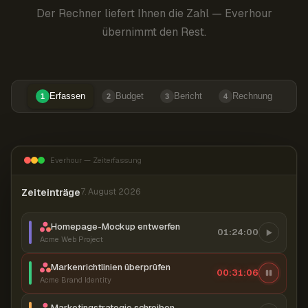
Der Rechner liefert Ihnen die Zahl — Everhour
übernimmt den Rest.
Erfassen
Budget
Bericht
Rechnung
1
2
3
4
Everhour — Zeiterfassung
Zeiteinträge
7. August 2026
Homepage-Mockup entwerfen
01:24:00
Acme Web Project
Markenrichtlinien überprüfen
00:31:07
Acme Brand Identity
Marketingstrategie schreiben