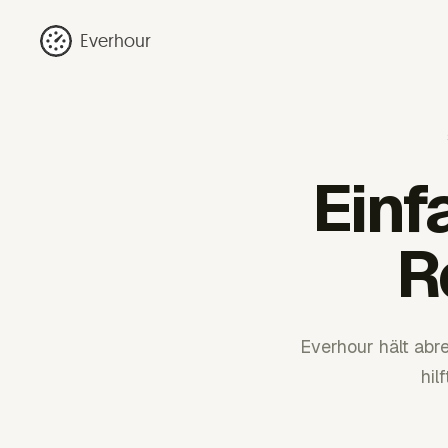
Everhour
Einf
R
Everhour hält abr
hil