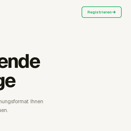
Registrieren
e
dende
ge
hnungsformat Ihnen
uen.