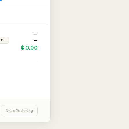
—
—
$ 0.00
Neue Rechnung