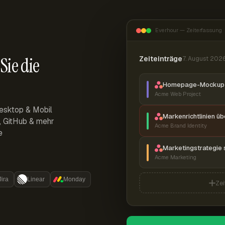
Everhour — Zeiterfassung
Sie die
Zeiteinträge
7. August 202
Homepage-Mockup 
Acme Web Project
esktop & Mobil
Markenrichtlinien ü
r, GitHub & mehr
Acme Brand Identity
e
Marketingstrategie 
Acme Marketing
Jira
Linear
Monday
Zei