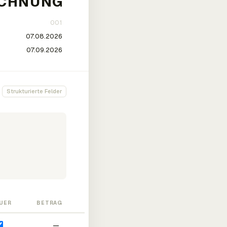
Strukturierte Felder
UER
BETRAG
—