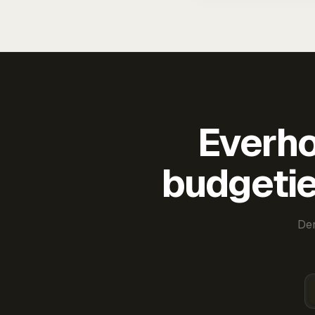
Everho
budgetie
Der