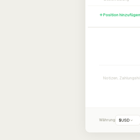
Position hinzufüge
Währung
$
USD