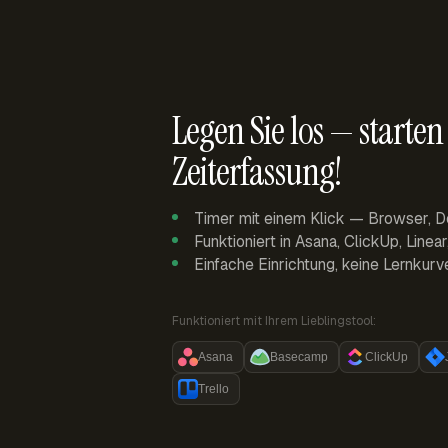
Legen Sie los — starten 
Zeiterfassung!
Timer mit einem Klick — Browser, D
Funktioniert in Asana, ClickUp, Linea
Einfache Einrichtung, keine Lernkurv
Funktioniert mit Ihrem Lieblingstool:
Asana
Basecamp
ClickUp
Trello