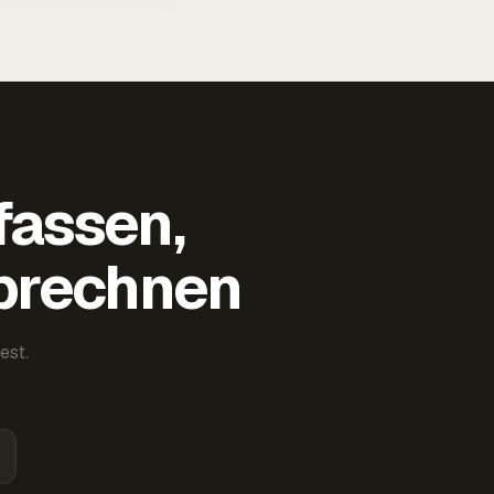
fassen,
abrechnen
est.