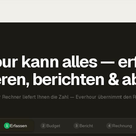
ur kann alles — er
ren, berichten & 
 Rechner liefert Ihnen die Zahl — Everhour übernimmt den R
Erfassen
Budget
Bericht
Rechnung
1
2
3
4