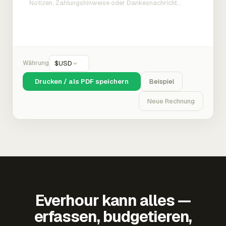
Währung
$
USD
Drucken / als PDF speichern
Beispiel
Neue Rechnung
Everhour kann alles —
erfassen, budgetieren,