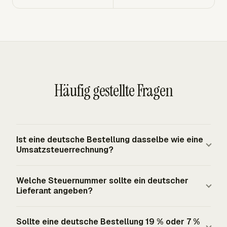
Häufig gestellte Fragen
Ist eine deutsche Bestellung dasselbe wie eine
Umsatzsteuerrechnung?
Nein. Eine Bestellung dokumentiert die Anfrage des
Welche Steuernummer sollte ein deutscher
Käufers vor der Lieferung oder Leistung, während eine
Lieferant angeben?
Umsatzsteuerrechnung die steuerpflichtige Lieferung
oder Leistung nach deren Ausführung dokumentiert.
Der Lieferant sollte entweder seine vom Finanzamt
Sollte eine deutsche Bestellung 19 % oder 7 %
Deutsche Umsatzsteuerrechnungsregeln nach § 14 UStG
vergebene Steuernummer oder seine vom