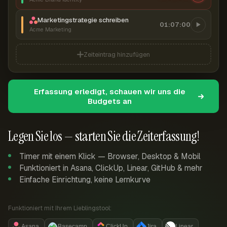
Marketingstrategie schreiben
01:07:00
Acme Marketing
Zeiteintrag hinzufügen
Erfassung erledigt, schauen wir uns die
Budgets an
Legen Sie los — starten Sie die Zeiterfassung!
Timer mit einem Klick — Browser, Desktop & Mobil
Funktioniert in Asana, ClickUp, Linear, GitHub & mehr
Einfache Einrichtung, keine Lernkurve
Funktioniert mit Ihrem Lieblingstool:
Asana
Basecamp
ClickUp
Jira
Linear