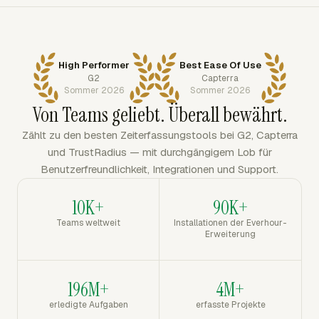
High Performer
Best Ease Of Use
G2
Capterra
Sommer 2026
Sommer 2026
Von Teams geliebt. Überall bewährt.
Zählt zu den besten Zeiterfassungstools bei G2, Capterra
und TrustRadius — mit durchgängigem Lob für
Benutzerfreundlichkeit, Integrationen und Support.
10K+
90K+
Teams weltweit
Installationen der Everhour-
Erweiterung
196M+
4M+
erledigte Aufgaben
erfasste Projekte