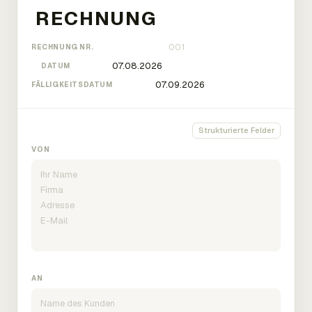
RECHNUNG NR.
DATUM
FÄLLIGKEITSDATUM
Strukturierte Felder
VON
AN