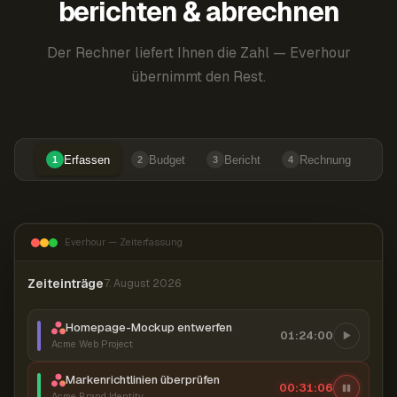
berichten & abrechnen
Der Rechner liefert Ihnen die Zahl — Everhour
übernimmt den Rest.
Erfassen
Budget
Bericht
Rechnung
1
2
3
4
Everhour — Zeiterfassung
Zeiteinträge
7. August 2026
Homepage-Mockup entwerfen
01:24:00
Acme Web Project
Markenrichtlinien überprüfen
00:31:06
Acme Brand Identity