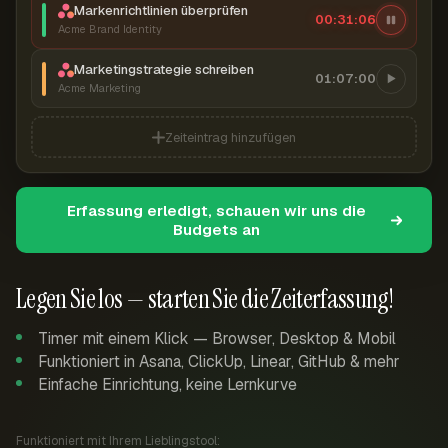
Markenrichtlinien überprüfen
00:31:07
Acme Brand Identity
Marketingstrategie schreiben
01:07:00
Acme Marketing
Zeiteintrag hinzufügen
Erfassung erledigt, schauen wir uns die
Budgets an
Legen Sie los — starten Sie die Zeiterfassung!
Timer mit einem Klick — Browser, Desktop & Mobil
Funktioniert in Asana, ClickUp, Linear, GitHub & mehr
Einfache Einrichtung, keine Lernkurve
Funktioniert mit Ihrem Lieblingstool: