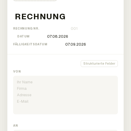
RECHNUNG NR.
DATUM
FÄLLIGKEITSDATUM
Strukturierte Felder
VON
AN