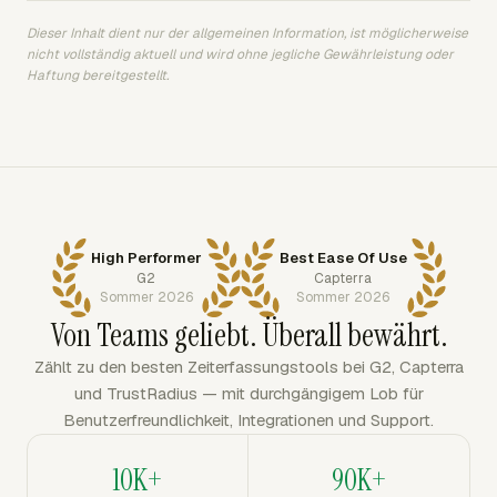
Dieser Inhalt dient nur der allgemeinen Information, ist möglicherweise
nicht vollständig aktuell und wird ohne jegliche Gewährleistung oder
Haftung bereitgestellt.
High Performer
Best Ease Of Use
G2
Capterra
Sommer 2026
Sommer 2026
Von Teams geliebt. Überall bewährt.
Zählt zu den besten Zeiterfassungstools bei G2, Capterra
und TrustRadius — mit durchgängigem Lob für
Benutzerfreundlichkeit, Integrationen und Support.
10K+
90K+