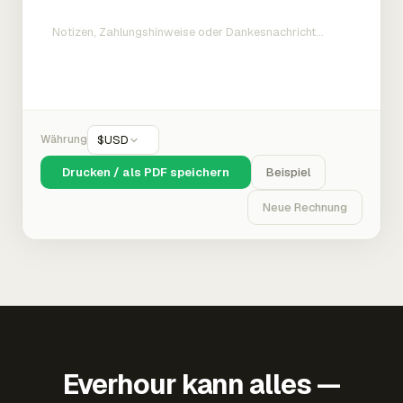
Währung
$
USD
Drucken / als PDF speichern
Beispiel
Neue Rechnung
Everhour kann alles —