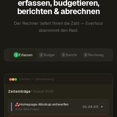
erfassen, budgetieren,
berichten & abrechnen
Der Rechner liefert Ihnen die Zahl — Everhour
übernimmt den Rest.
Erfassen
Budget
Bericht
Rechnung
1
2
3
4
Everhour — Zeiterfassung
Zeiteinträge
7. August 2026
Homepage-Mockup entwerfen
01:24:00
Acme Web Project