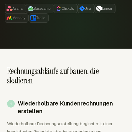
Asana
Basecamp
ClickUp
Jira
Linear
Monday
Trello
Rechnungsabläufe aufbauen, die
skalieren
Wiederholbare Kundenrechnungen
erstellen
Wiederholbare Rechnungserstellung beginnt mit einer
konsistenten Grundstruktur, insbesondere wenn