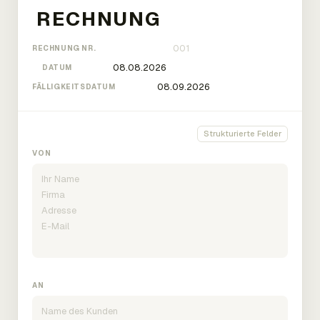
RECHNUNG NR.
DATUM
FÄLLIGKEITSDATUM
Strukturierte Felder
VON
AN