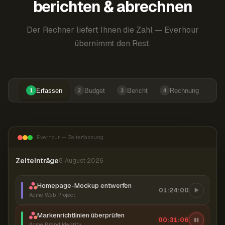
berichten & abrechnen
Der Rechner liefert Ihnen die Zahl — Everhour
übernimmt den Rest.
Erfassen
Budget
Bericht
Rechnung
1
2
3
4
Everhour — Zeiterfassung
Zeiteinträge
8. August 2026
Homepage-Mockup entwerfen
01:24:00
Acme Web Project
Markenrichtlinien überprüfen
00:31:07
Acme Brand Identity