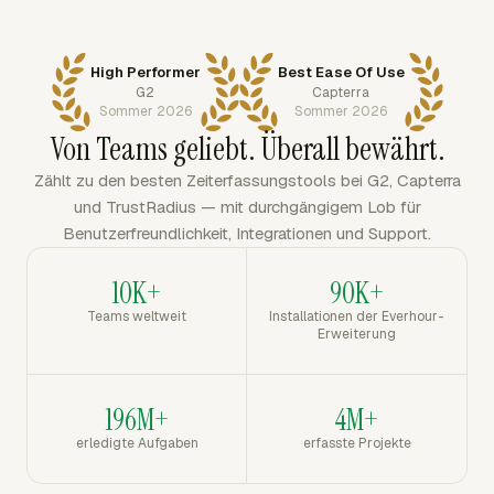
High Performer
Best Ease Of Use
G2
Capterra
Sommer 2026
Sommer 2026
Von Teams geliebt. Überall bewährt.
Zählt zu den besten Zeiterfassungstools bei G2, Capterra
und TrustRadius — mit durchgängigem Lob für
Benutzerfreundlichkeit, Integrationen und Support.
10K+
90K+
Teams weltweit
Installationen der Everhour-
Erweiterung
196M+
4M+
erledigte Aufgaben
erfasste Projekte