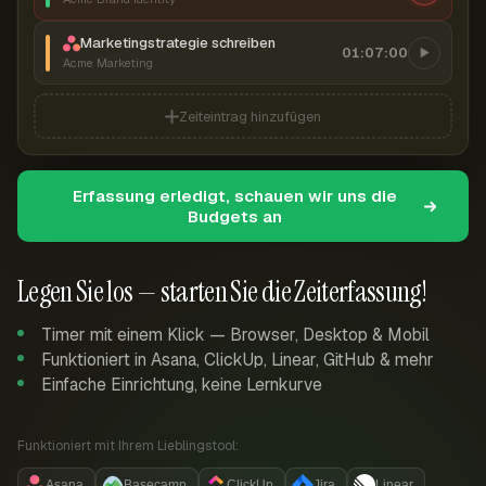
Marketingstrategie schreiben
01:07:00
Acme Marketing
Zeiteintrag hinzufügen
Erfassung erledigt, schauen wir uns die
Budgets an
Legen Sie los — starten Sie die Zeiterfassung!
Timer mit einem Klick — Browser, Desktop & Mobil
Funktioniert in Asana, ClickUp, Linear, GitHub & mehr
Einfache Einrichtung, keine Lernkurve
Funktioniert mit Ihrem Lieblingstool:
Asana
Basecamp
ClickUp
Jira
Linear