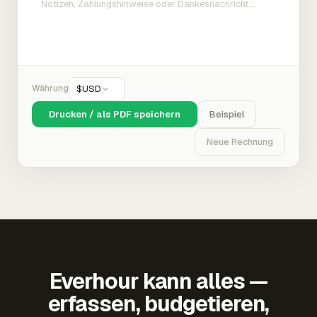
Währung
$
USD
Drucken / als PDF speichern
Beispiel
Neue Rechnung
Everhour kann alles —
erfassen, budgetieren,