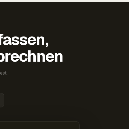
fassen,
abrechnen
est.