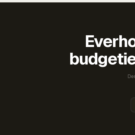
Everho
budgetie
Der