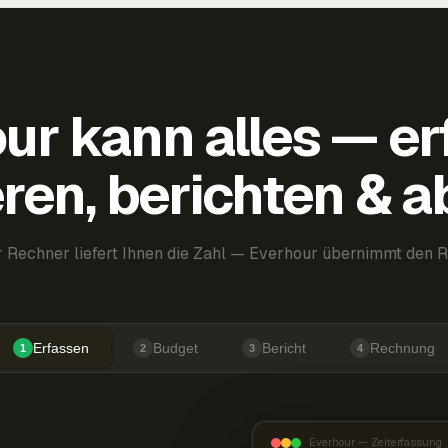
ur kann alles — er
ren, berichten & 
 Rechner liefert Ihnen die Zahl — Everhour übernimmt den R
Erfassen
Budget
Bericht
Rechnung
1
2
3
4
Everhour — Zeiterfassung