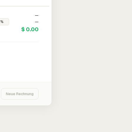
—
—
$ 0.00
Neue Rechnung