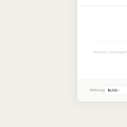
Währung
$
USD