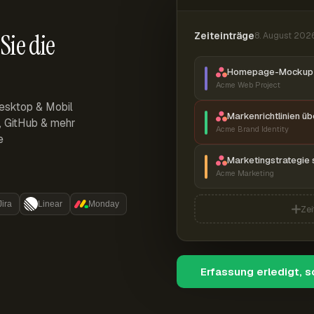
Sie die
Zeiteinträge
8. August 202
Homepage-Mockup 
Acme Web Project
esktop & Mobil
Markenrichtlinien ü
r, GitHub & mehr
Acme Brand Identity
e
Marketingstrategie 
Acme Marketing
Jira
Linear
Monday
Zei
Erfassung erledigt, 