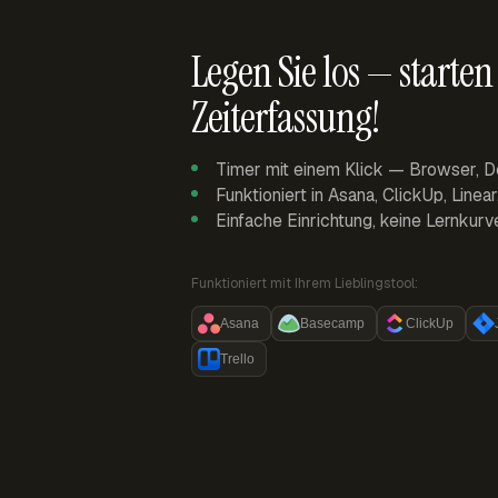
Legen Sie los — starten 
Zeiterfassung!
Timer mit einem Klick — Browser, D
Funktioniert in Asana, ClickUp, Linea
Einfache Einrichtung, keine Lernkurv
Funktioniert mit Ihrem Lieblingstool:
Asana
Basecamp
ClickUp
Trello