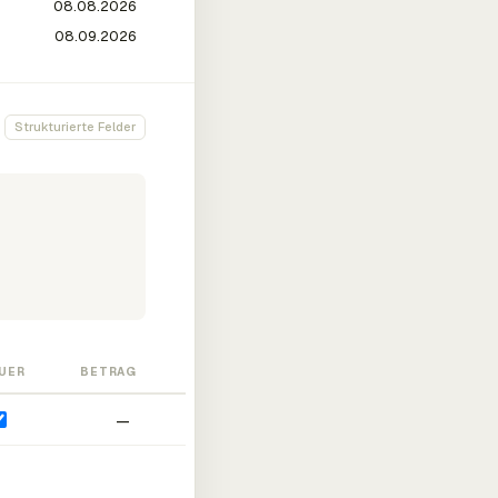
Strukturierte Felder
UER
BETRAG
—