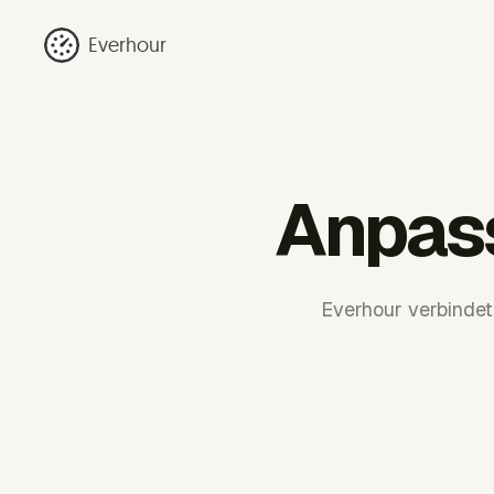
Everhour
Anpas
Everhour verbinde