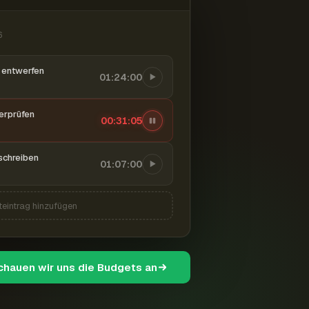
6
entwerfen
01:24:00
berprüfen
00:31:07
schreiben
01:07:00
teintrag hinzufügen
schauen wir uns die Budgets an