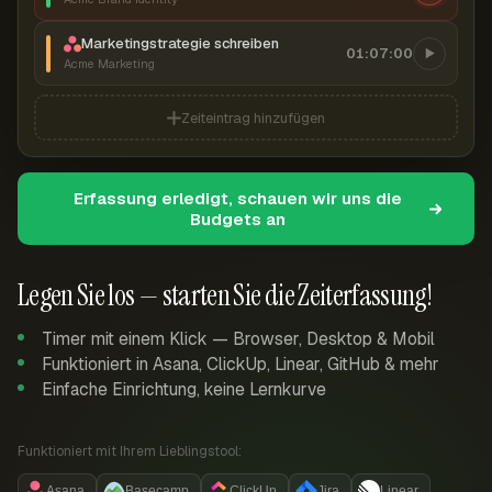
Marketingstrategie schreiben
01:07:00
Acme Marketing
Zeiteintrag hinzufügen
Erfassung erledigt, schauen wir uns die
Budgets an
Legen Sie los — starten Sie die Zeiterfassung!
Timer mit einem Klick — Browser, Desktop & Mobil
Funktioniert in Asana, ClickUp, Linear, GitHub & mehr
Einfache Einrichtung, keine Lernkurve
Funktioniert mit Ihrem Lieblingstool:
Asana
Basecamp
ClickUp
Jira
Linear