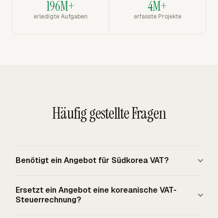
196M+
4M+
erledigte Aufgaben
erfasste Projekte
Häufig gestellte Fragen
Benötigt ein Angebot für Südkorea VAT?
Ein Angebot für Südkorea sollte die VAT-Annahme
Ersetzt ein Angebot eine koreanische VAT-
nennen, wenn die angebotene Lieferung steuerpflichtig
Steuerrechnung?
ist. Südkorea verwendet VAT, und der Standard-VAT-