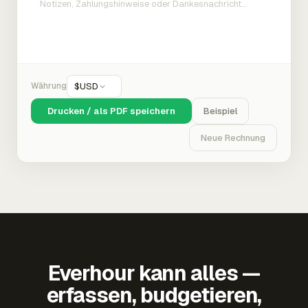
Währung
$
USD
Drucken / als PDF speichern
Beispiel
Neue Rechnung
Everhour kann alles —
erfassen, budgetieren,