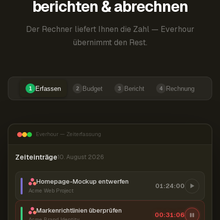
berichten & abrechnen
Der Rechner liefert Ihnen die Zahl — Everhour
übernimmt den Rest.
Erfassen
Budget
Bericht
Rechnung
1
2
3
4
Everhour — Zeiterfassung
Zeiteinträge
10. August 2026
Homepage-Mockup entwerfen
01:24:00
Acme Web Project
Markenrichtlinien überprüfen
00:31:07
Acme Brand Identity