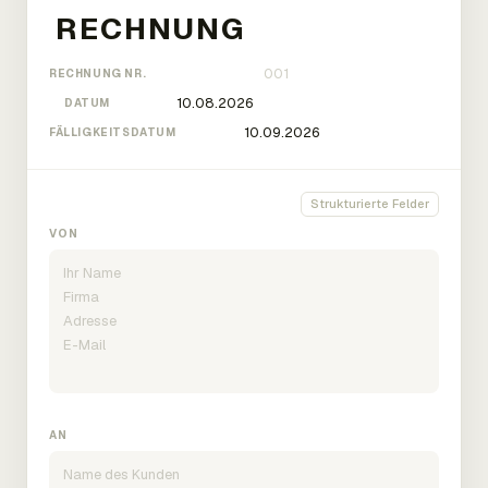
RECHNUNG NR.
DATUM
FÄLLIGKEITSDATUM
Strukturierte Felder
VON
AN