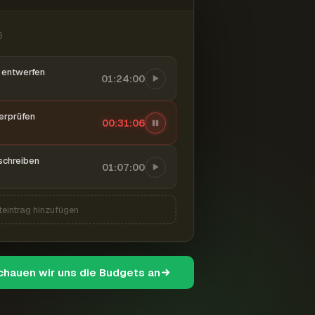
6
entwerfen
01:24:00
berprüfen
00:31:07
schreiben
01:07:00
teintrag hinzufügen
schauen wir uns die Budgets an