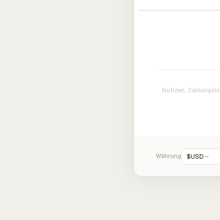
Währung
$
USD