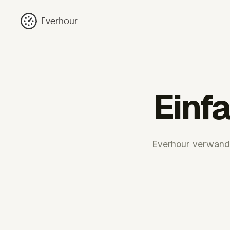
Everhour
Einf
Everhour verwande