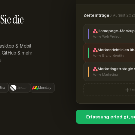
Sie die
Zeiteinträge
6. August 202
Homepage-Mockup 
Acme Web Project
esktop & Mobil
Markenrichtlinien ü
r, GitHub & mehr
Acme Brand Identity
e
Marketingstrategie 
Acme Marketing
Jira
Linear
Monday
Zei
Erfassung erledigt, 