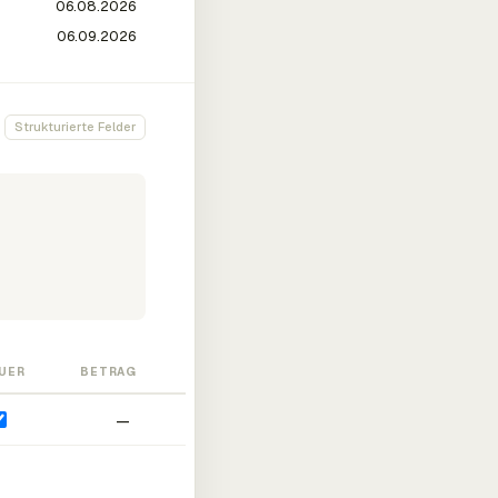
Strukturierte Felder
UER
BETRAG
—