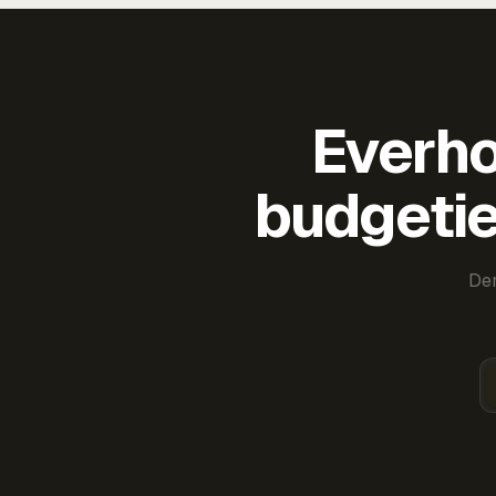
Everho
budgetie
Der