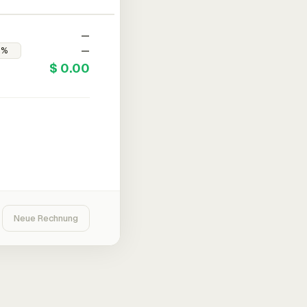
—
—
$ 0.00
Neue Rechnung