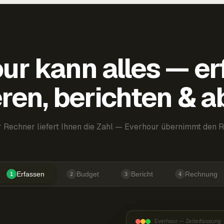
ur kann alles — er
ren, berichten & 
 Rechner liefert Ihnen die Zahl — Everhour übernimmt den R
Erfassen
Budget
Bericht
Rechnung
1
2
3
4
Everhour — Zeiterfassung