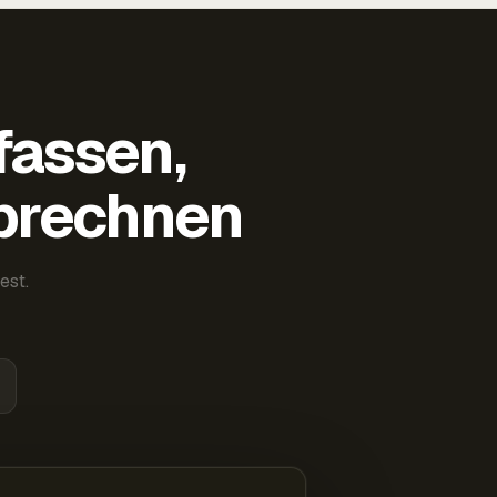
fassen,
abrechnen
est.