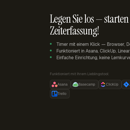
Legen Sie los — starten 
Zeiterfassung!
Timer mit einem Klick — Browser, D
Funktioniert in Asana, ClickUp, Linea
Einfache Einrichtung, keine Lernkurv
Funktioniert mit Ihrem Lieblingstool:
Asana
Basecamp
ClickUp
Trello