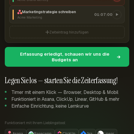
Marketingstrategie schreiben
01:07:00
Acme Marketing
Zeiteintrag hinzufügen
Erfassung erledigt, schauen wir uns die
Budgets an
Legen Sie los — starten Sie die Zeiterfassung!
Timer mit einem Klick — Browser, Desktop & Mobil
Funktioniert in Asana, ClickUp, Linear, GitHub & mehr
Einfache Einrichtung, keine Lernkurve
Funktioniert mit Ihrem Lieblingstool:
Asana
Basecamp
ClickUp
Jira
Linear