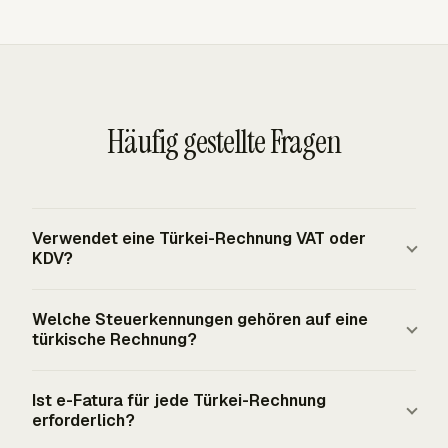
Häufig gestellte Fragen
Verwendet eine Türkei-Rechnung VAT oder
KDV?
Die Türkei verwendet ein Mehrwertsteuersystem mit der
Welche Steuerkennungen gehören auf eine
Bezeichnung KDV. Lieferungen von Waren und
türkische Rechnung?
Dienstleistungen unterliegen der KDV, wobei Vorsteuer-
KDV mit Ausgangs-KDV in der Mehrwertsteuererklärung
Eine türkische Rechnung identifiziert Steuerpflichtige mit
Ist e-Fatura für jede Türkei-Rechnung
verrechnet wird. Die Rechnung sollte Steuerart,
VKN, der türkischen Steueridentifikationsnummer, oder
erforderlich?
anwendbaren Satz und Steuerbetrag ausweisen, statt nur
TCKN, der türkischen Identitätsnummer. Das Finanzamt