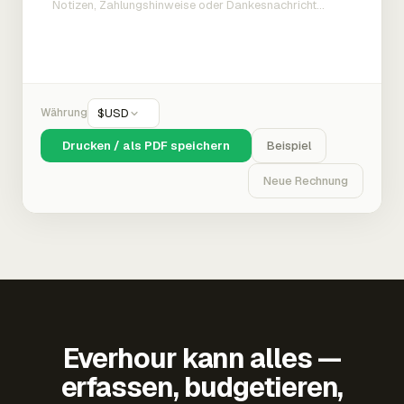
Währung
$
USD
Drucken / als PDF speichern
Beispiel
Neue Rechnung
Everhour kann alles —
erfassen, budgetieren,