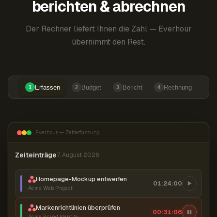
berichten & abrechnen
Der Rechner liefert Ihnen die Zahl — Everhour
übernimmt den Rest.
Erfassen
Budget
Bericht
Rechnung
1
2
3
4
Everhour — Zeiterfassung
Zeiteinträge
7. August 2026
Homepage-Mockup entwerfen
01:24:00
Acme Web Project
Markenrichtlinien überprüfen
00:31:07
Acme Brand Identity