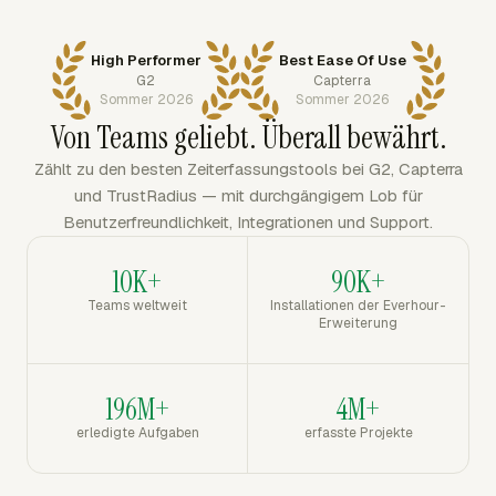
High Performer
Best Ease Of Use
G2
Capterra
Sommer 2026
Sommer 2026
Von Teams geliebt. Überall bewährt.
Zählt zu den besten Zeiterfassungstools bei G2, Capterra
und TrustRadius — mit durchgängigem Lob für
Benutzerfreundlichkeit, Integrationen und Support.
10K+
90K+
Teams weltweit
Installationen der Everhour-
Erweiterung
196M+
4M+
erledigte Aufgaben
erfasste Projekte