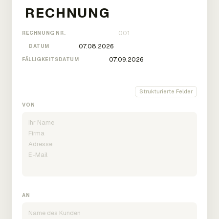
RECHNUNG NR.
DATUM
FÄLLIGKEITSDATUM
Strukturierte Felder
VON
AN