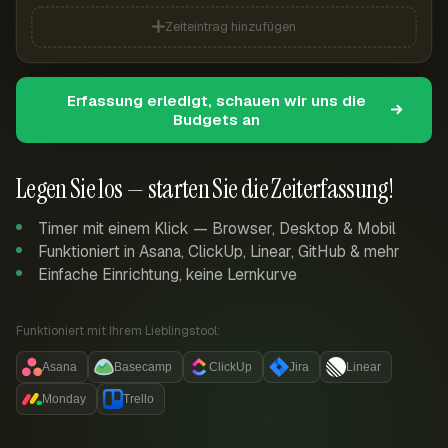
Zeiteintrag hinzufügen
Erfassung erledigt, schauen wir uns die
Budgets an
Legen Sie los — starten Sie die Zeiterfassung!
Timer mit einem Klick — Browser, Desktop & Mobil
Funktioniert in Asana, ClickUp, Linear, GitHub & mehr
Einfache Einrichtung, keine Lernkurve
Funktioniert mit Ihrem Lieblingstool:
Asana
Basecamp
ClickUp
Jira
Linear
Monday
Trello