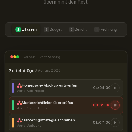
übernimmt den Rest.
Erfassen
Budget
Bericht
Rechnung
1
2
3
4
Everhour — Zeiterfassung
Zeiteinträge
8. August 2026
Homepage-Mockup entwerfen
01:24:00
Acme Web Project
Markenrichtlinien überprüfen
00:31:07
Acme Brand Identity
Marketingstrategie schreiben
01:07:00
Acme Marketing