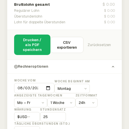
$ 0.00
Bruttolohn gesamt
$ 0.00
Regulärer Lohn
$ 0.00
Überstundenlohn
$ 0.00
Lohn für doppelte Überstunden
Drucken /
CSV
als PDF
Zurücksetzen
exportieren
speichern
Rechneroptionen
WOCHE VOM
WOCHE BEGINNT AM
ANGEZEIGTE TAGE
WOCHEN
ZEITFORMAT
WÄHRUNG
STUNDENSATZ
$
USD
TÄGLICHE ÜBERSTUNDEN (STD.)