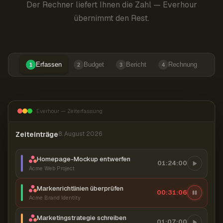
Der Rechner liefert Ihnen die Zahl — Everhour
übernimmt den Rest.
Erfassen
Budget
Bericht
Rechnung
1
2
3
4
Everhour — Zeiterfassung
Zeiteinträge
8. August 2026
Homepage-Mockup entwerfen
01:24:00
Acme Web Project
Markenrichtlinien überprüfen
00:31:07
Acme Brand Identity
Marketingstrategie schreiben
01:07:00