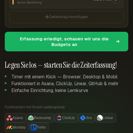
Acme Marketing
Zeiteintrag hinzufügen
Erfassung erledigt, schauen wir uns die
Budgets an
Legen Sie los — starten Sie die Zeiterfassung!
Timer mit einem Klick — Browser, Desktop & Mobil
Funktioniert in Asana, ClickUp, Linear, GitHub & mehr
Einfache Einrichtung, keine Lernkurve
Funktioniert mit Ihrem Lieblingstool:
Asana
Basecamp
ClickUp
Jira
Linear
Monday
Trello