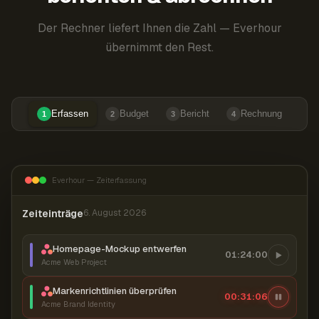
Der Rechner liefert Ihnen die Zahl — Everhour
übernimmt den Rest.
Erfassen
Budget
Bericht
Rechnung
1
2
3
4
Everhour — Zeiterfassung
Zeiteinträge
6. August 2026
Homepage-Mockup entwerfen
01:24:00
Acme Web Project
Markenrichtlinien überprüfen
00:31:07
Acme Brand Identity