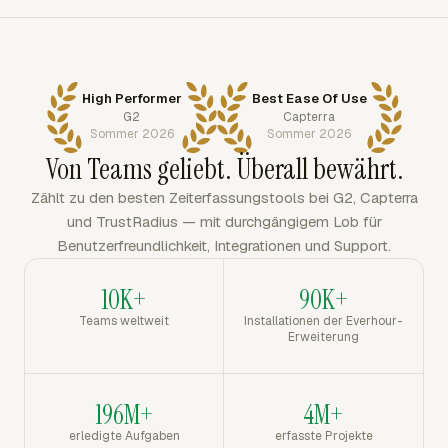
High Performer
Best Ease Of Use
G2
Capterra
Sommer 2026
Sommer 2026
Von Teams geliebt. Überall bewährt.
Zählt zu den besten Zeiterfassungstools bei G2, Capterra
und TrustRadius — mit durchgängigem Lob für
Benutzerfreundlichkeit, Integrationen und Support.
10K+
90K+
Teams weltweit
Installationen der Everhour-
Erweiterung
196M+
4M+
erledigte Aufgaben
erfasste Projekte