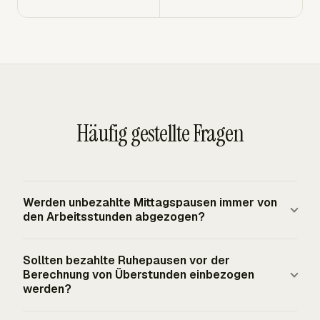
Häufig gestellte Fragen
Werden unbezahlte Mittagspausen immer von
den Arbeitsstunden abgezogen?
Unbezahlte Mittagspausen werden nur dann abgezogen,
Sollten bezahlte Ruhepausen vor der
wenn die Essenspause als arbeitsfreie Zeit gilt. Nach der
Berechnung von Überstunden einbezogen
bundesrechtlichen Grundlage ist eine echte Essenspause
werden?
im Allgemeinen nur dann unbezahlt, wenn sie mindestens
Ja. Vom Arbeitgeber gewährte kurze Pausen,