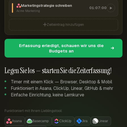
Marketingstrategie schreiben
01:07:00
Acme Marketing
Zeiteintrag hinzufügen
Erfassung erledigt, schauen wir uns die
Budgets an
Legen Sie los — starten Sie die Zeiterfassung!
Timer mit einem Klick — Browser, Desktop & Mobil
Funktioniert in Asana, ClickUp, Linear, GitHub & mehr
Einfache Einrichtung, keine Lernkurve
Funktioniert mit Ihrem Lieblingstool:
Asana
Basecamp
ClickUp
Jira
Linear