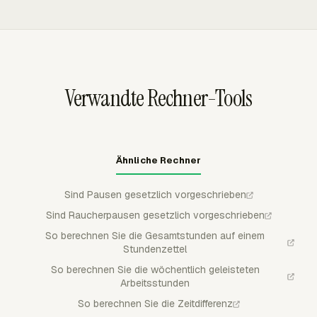
bezahlte Zeit.
wiederkehrende sowie vor der Verbindung liegende
Prüfung einzureichen. Manager können eingereichte Zeit
Ereignisse werden nicht synchronisiert.
genehmigen, ablehnen oder teilweise genehmigen, und
genehmigte Zeit bleibt für reguläre Mitglieder gesperrt,
wodurch Payroll-Prüfer vor dem Export oder der
Prüfung von Summen einen saubereren Datensatz
Verwandte Rechner-Tools
erhalten.
Ähnliche Rechner
Sind Pausen gesetzlich vorgeschrieben
Sind Raucherpausen gesetzlich vorgeschrieben
So berechnen Sie die Gesamtstunden auf einem
Stundenzettel
So berechnen Sie die wöchentlich geleisteten
Arbeitsstunden
So berechnen Sie die Zeitdifferenz