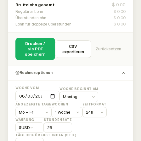
$ 0.00
Bruttolohn gesamt
$ 0.00
Regulärer Lohn
$ 0.00
Überstundenlohn
$ 0.00
Lohn für doppelte Überstunden
Drucken /
CSV
als PDF
Zurücksetzen
exportieren
speichern
Rechneroptionen
WOCHE VOM
WOCHE BEGINNT AM
ANGEZEIGTE TAGE
WOCHEN
ZEITFORMAT
WÄHRUNG
STUNDENSATZ
$
USD
TÄGLICHE ÜBERSTUNDEN (STD.)