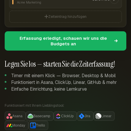
Acme Marketing
Zeiteintrag hinzufügen
Erfassung erledigt, schauen wir uns die
Budgets an
Legen Sie los — starten Sie die Zeiterfassung!
Timer mit einem Klick — Browser, Desktop & Mobil
Funktioniert in Asana, ClickUp, Linear, GitHub & mehr
Einfache Einrichtung, keine Lernkurve
Funktioniert mit Ihrem Lieblingstool:
Asana
Basecamp
ClickUp
Jira
Linear
Monday
Trello