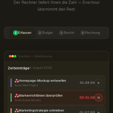
Der Rechner liefert Ihnen die Zahl — Everhour
übernimmt den Rest.
Erfassen
Budget
Bericht
Rechnung
1
2
3
4
Everhour — Zeiterfassung
Zeiteinträge
6. August 2026
Homepage-Mockup entwerfen
01:24:00
Acme Web Project
Markenrichtlinien überprüfen
00:31:07
Acme Brand Identity
Marketingstrategie schreiben
01:07:00