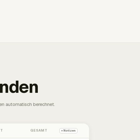
unden
en automatisch berechnet.
HT
GESAMT
+ Notizen