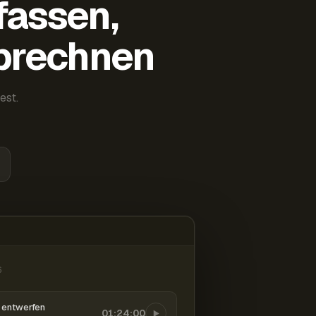
fassen,
abrechnen
est.
6
entwerfen
01:24:00