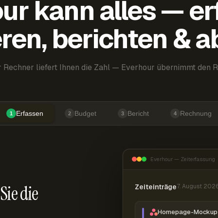
ur kann alles — er
ren, berichten & 
 Rechner liefert Ihnen die Zahl — Everhour übernimmt den R
Erfassen
Budget
Bericht
Rechnung
1
2
3
4
Everhour — Zeiterfassung
Sie die
Zeiteinträge
7. August 202
Homepage-Mockup 