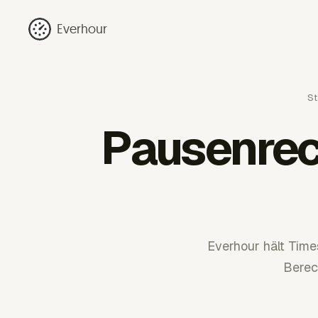
Everhour
St
Pausenrec
Everhour hält Time
Berec