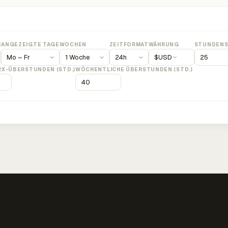
M
ANGEZEIGTE TAGE
WOCHEN
ZEITFORMAT
WÄHRUNG
STUNDENS
$
USD
2X-ÜBERSTUNDEN (STD.)
WÖCHENTLICHE ÜBERSTUNDEN (STD.)