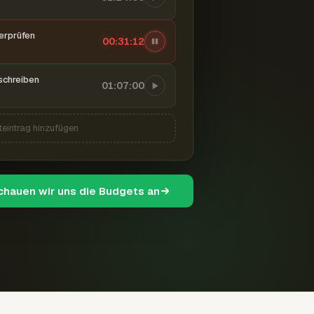
berprüfen
00:31:12
schreiben
01:07:00
teintrag hinzufügen
schauen wir uns die Budgets an