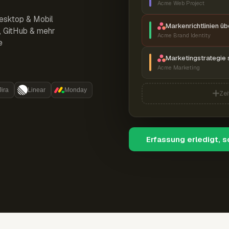
Acme Web Project
esktop & Mobil
Markenrichtlinien ü
r, GitHub & mehr
Acme Brand Identity
e
Marketingstrategie 
Acme Marketing
Jira
Linear
Monday
Zei
Erfassung erledigt, 