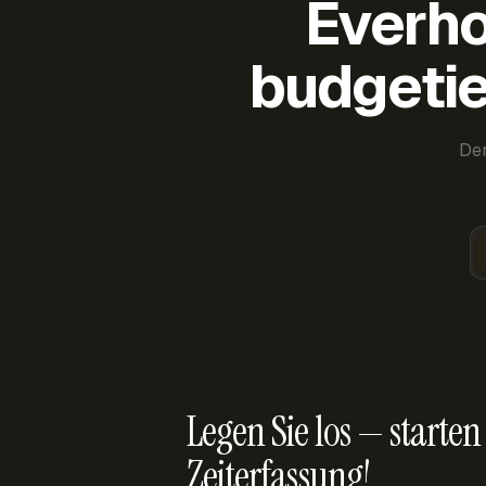
Everho
budgetie
Der
Legen Sie los — starten 
Zeiterfassung!