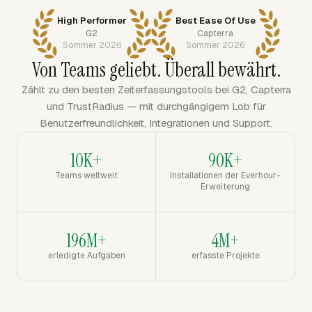
High Performer
Best Ease Of Use
G2
Capterra
Sommer 2026
Sommer 2026
Von Teams geliebt. Überall bewährt.
Zählt zu den besten Zeiterfassungstools bei G2, Capterra
und TrustRadius — mit durchgängigem Lob für
Benutzerfreundlichkeit, Integrationen und Support.
10K+
90K+
Teams weltweit
Installationen der Everhour-
Erweiterung
196M+
4M+
erledigte Aufgaben
erfasste Projekte