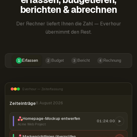
berichten & abrechnen
Der Rechner liefert Ihnen die Zahl — Everhour
übernimmt den Rest.
Erfassen
Budget
Bericht
Rechnung
1
2
3
4
Everhour — Zeiterfassung
Zeiteinträge
8. August 2026
Homepage-Mockup entwerfen
01:24:00
Acme Web Project
Markenrichtlinien überprüfen