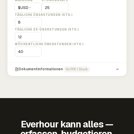
WÄHRUNG
STUNDENSATZ
$
USD
TÄGLICHE ÜBERSTUNDEN (STD.)
TÄGLICHE 2X-ÜBERSTUNDEN (STD.)
WÖCHENTLICHE ÜBERSTUNDEN (STD.)
Dokumentinformationen
für PDF / Druck
Everhour kann alles —
erfassen, budgetieren,