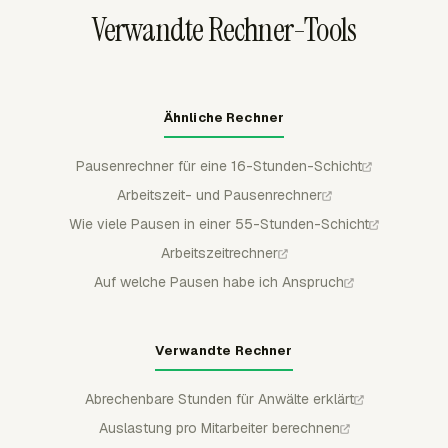
wodurch Korrekturen langer Schichten sichtbar bleiben,
Verwandte Rechner-Tools
bevor Payroll oder Abrechnung die Summen verwendet.
Ähnliche Rechner
Pausenrechner für eine 16-Stunden-Schicht
Arbeitszeit- und Pausenrechner
Wie viele Pausen in einer 55-Stunden-Schicht
Arbeitszeitrechner
Auf welche Pausen habe ich Anspruch
Verwandte Rechner
Abrechenbare Stunden für Anwälte erklärt
Auslastung pro Mitarbeiter berechnen