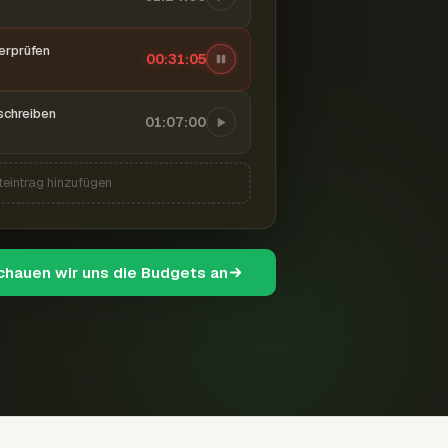
berprüfen
00:31:06
schreiben
01:07:00
teintrag hinzufügen
schauen wir uns die Budgets an