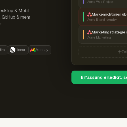
Acme Web Project
esktop & Mobil
Markenrichtlinien ü
r, GitHub & mehr
Acme Brand Identity
e
Marketingstrategie 
Acme Marketing
Jira
Linear
Monday
Zei
Erfassung erledigt, 