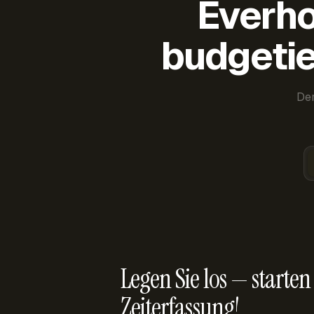
Everho
budgetie
Der
Legen Sie los — starten 
Zeiterfassung!