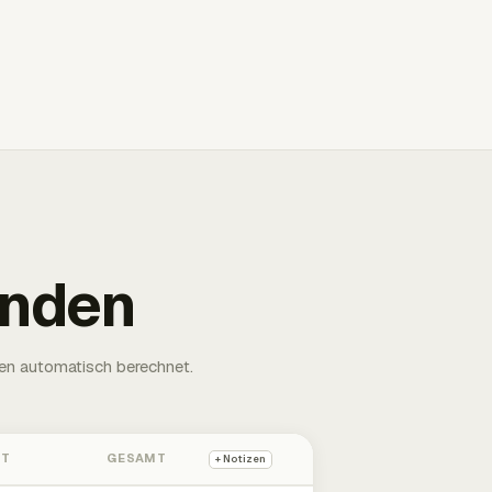
unden
en automatisch berechnet.
HT
GESAMT
+ Notizen