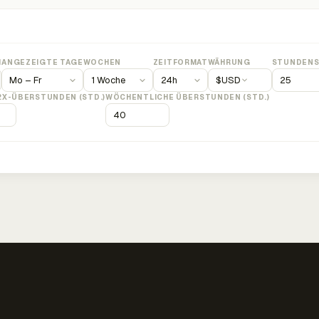
M
ANGEZEIGTE TAGE
WOCHEN
ZEITFORMAT
WÄHRUNG
STUNDENS
$
USD
2X-ÜBERSTUNDEN (STD.)
WÖCHENTLICHE ÜBERSTUNDEN (STD.)