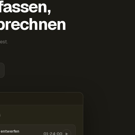
fassen,
abrechnen
est.
6
entwerfen
01:24:00