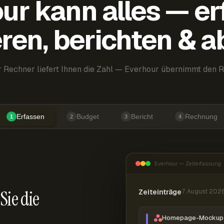
ur kann alles — er
ren, berichten & 
 Rechner liefert Ihnen die Zahl — Everhour übernimmt den R
Erfassen
Budget
Bericht
Rechnung
1
2
3
4
Everhour — Zeiterfassung
Sie die
Zeiteinträge
7. August 202
Homepage-Mockup 