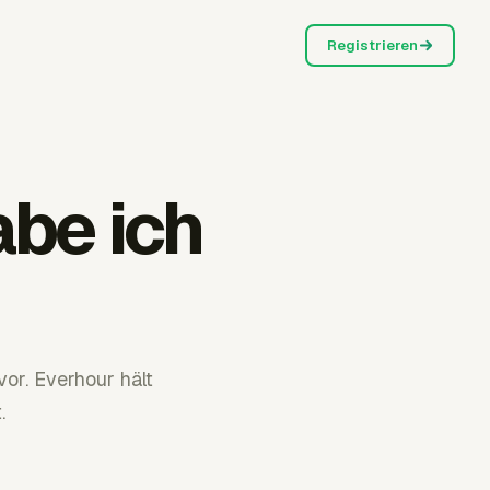
Registrieren
be ich
or. Everhour hält
.