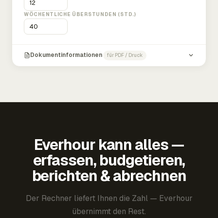
WÖCHENTLICHE ÜBERSTUNDEN (STD.)
Dokumentinformationen
für PDF / Druck
Everhour kann alles —
erfassen, budgetieren,
berichten & abrechnen
Der Rechner liefert Ihnen die Zahl — Everhour
übernimmt den Rest.