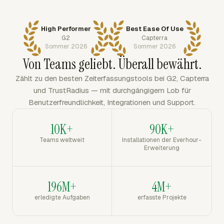
High Performer
Best Ease Of Use
G2
Capterra
Sommer 2026
Sommer 2026
Von Teams geliebt. Überall bewährt.
Zählt zu den besten Zeiterfassungstools bei G2, Capterra
und TrustRadius — mit durchgängigem Lob für
Benutzerfreundlichkeit, Integrationen und Support.
10K+
90K+
Teams weltweit
Installationen der Everhour-
Erweiterung
196M+
4M+
erledigte Aufgaben
erfasste Projekte