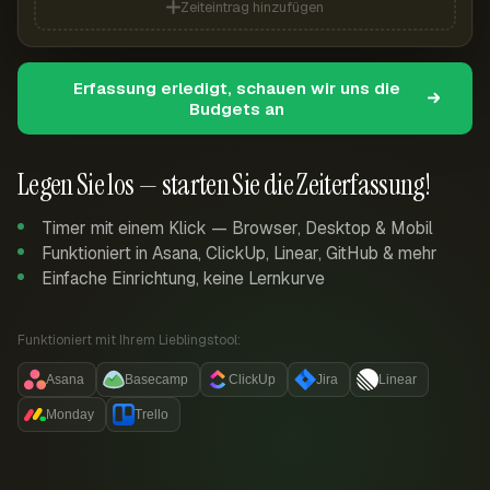
Zeiteintrag hinzufügen
Erfassung erledigt, schauen wir uns die
Budgets an
Legen Sie los — starten Sie die Zeiterfassung!
Timer mit einem Klick — Browser, Desktop & Mobil
Funktioniert in Asana, ClickUp, Linear, GitHub & mehr
Einfache Einrichtung, keine Lernkurve
Funktioniert mit Ihrem Lieblingstool:
Asana
Basecamp
ClickUp
Jira
Linear
Monday
Trello