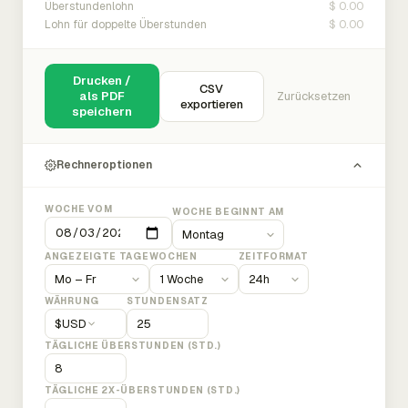
$ 0.00
Überstundenlohn
$ 0.00
Lohn für doppelte Überstunden
Drucken /
CSV
als PDF
Zurücksetzen
exportieren
speichern
Rechneroptionen
WOCHE VOM
WOCHE BEGINNT AM
ANGEZEIGTE TAGE
WOCHEN
ZEITFORMAT
WÄHRUNG
STUNDENSATZ
$
USD
TÄGLICHE ÜBERSTUNDEN (STD.)
TÄGLICHE 2X-ÜBERSTUNDEN (STD.)