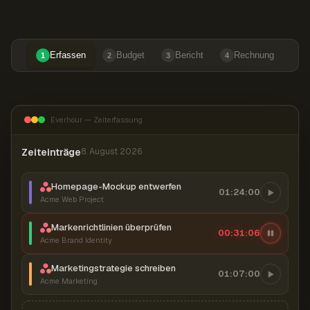
Erfassen
Budget
Bericht
Rechnung
1
2
3
4
Everhour — Zeiterfassung
Zeiteinträge
8. August 2026
Homepage-Mockup entwerfen
01:24:00
Acme Web Project
Markenrichtlinien überprüfen
00:31:07
Acme Brand Identity
Marketingstrategie schreiben
01:07:00
Acme Marketing