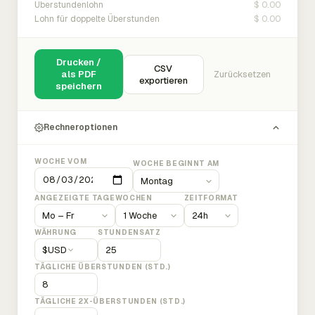
$ 0.00
Überstundenlohn
$ 0.00
Lohn für doppelte Überstunden
Drucken /
CSV
als PDF
Zurücksetzen
exportieren
speichern
Rechneroptionen
WOCHE VOM
WOCHE BEGINNT AM
ANGEZEIGTE TAGE
WOCHEN
ZEITFORMAT
WÄHRUNG
STUNDENSATZ
$
USD
TÄGLICHE ÜBERSTUNDEN (STD.)
TÄGLICHE 2X-ÜBERSTUNDEN (STD.)