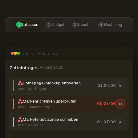
Erfassen
Budget
Bericht
Rechnung
1
2
3
4
Everhour — Zeiterfassung
Zeiteinträge
6. August 2026
Homepage-Mockup entwerfen
01:24:00
Acme Web Project
Markenrichtlinien überprüfen
00:31:07
Acme Brand Identity
Marketingstrategie schreiben
01:07:00
Acme Marketing