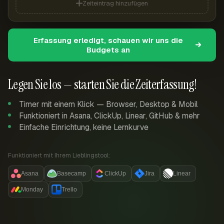
Zeiteintrag hinzufügen
Erfassung erledigt, schauen wir uns die
Budgets an
Legen Sie los — starten Sie die Zeiterfassung!
Timer mit einem Klick — Browser, Desktop & Mobil
Funktioniert in Asana, ClickUp, Linear, GitHub & mehr
Einfache Einrichtung, keine Lernkurve
Funktioniert mit Ihrem Lieblingstool:
Asana
Basecamp
ClickUp
Jira
Linear
Monday
Trello