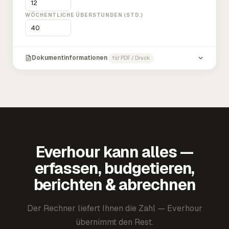
WÖCHENTLICHE ÜBERSTUNDEN (STD.)
Dokumentinformationen
für PDF / Druck
Everhour kann alles —
erfassen, budgetieren,
berichten & abrechnen
Der Rechner liefert Ihnen die Zahl — Everhour
übernimmt den Rest.