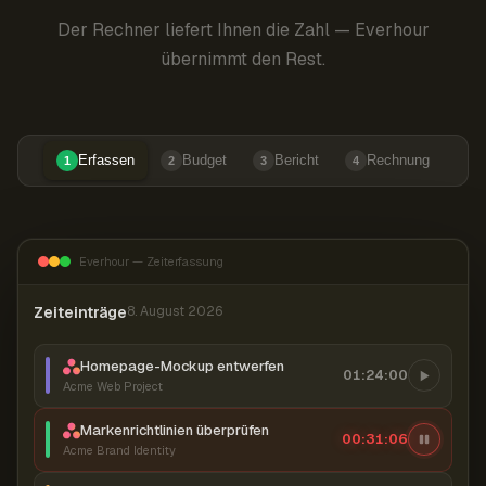
Der Rechner liefert Ihnen die Zahl — Everhour
übernimmt den Rest.
Erfassen
Budget
Bericht
Rechnung
1
2
3
4
Everhour — Zeiterfassung
Zeiteinträge
8. August 2026
Homepage-Mockup entwerfen
01:24:00
Acme Web Project
Markenrichtlinien überprüfen
00:31:07
Acme Brand Identity