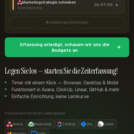
Marketingstrategie schreiben
01:07:00
Acme Marketing
Zeiteintrag hinzufügen
Erfassung erledigt, schauen wir uns die
Budgets an
Legen Sie los — starten Sie die Zeiterfassung!
Timer mit einem Klick — Browser, Desktop & Mobil
Funktioniert in Asana, ClickUp, Linear, GitHub & mehr
Einfache Einrichtung, keine Lernkurve
Funktioniert mit Ihrem Lieblingstool:
Asana
Basecamp
ClickUp
Jira
Linear
Monday
Trello