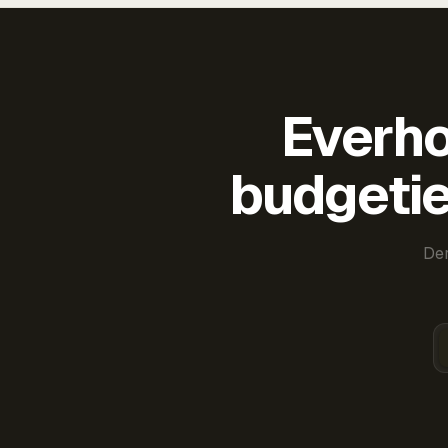
Everho
budgetie
Der