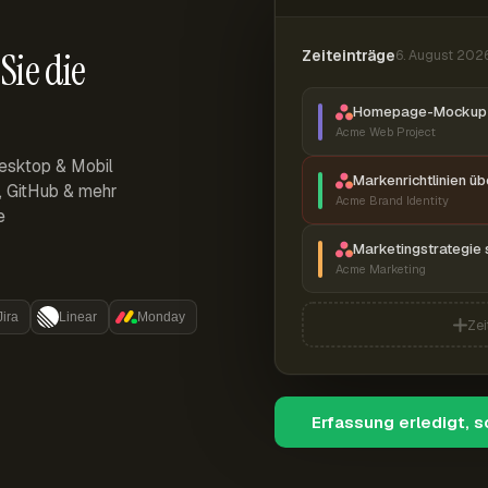
Sie die
Zeiteinträge
6. August 202
Homepage-Mockup 
Acme Web Project
esktop & Mobil
Markenrichtlinien ü
r, GitHub & mehr
Acme Brand Identity
e
Marketingstrategie 
Acme Marketing
Jira
Linear
Monday
Zei
Erfassung erledigt, 