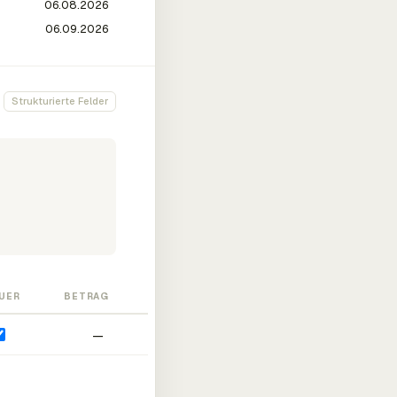
Strukturierte Felder
UER
BETRAG
—