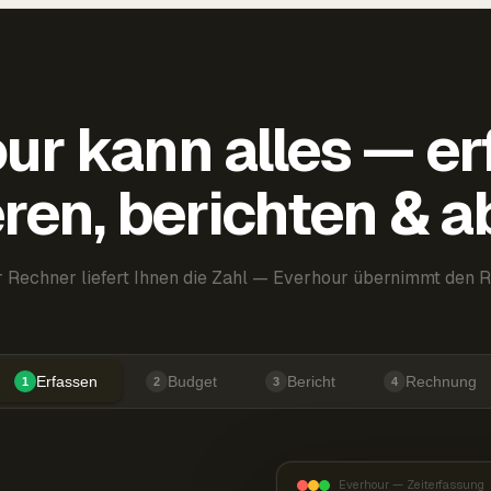
ur kann alles — er
ren, berichten & 
 Rechner liefert Ihnen die Zahl — Everhour übernimmt den R
Erfassen
Budget
Bericht
Rechnung
1
2
3
4
Everhour — Zeiterfassung