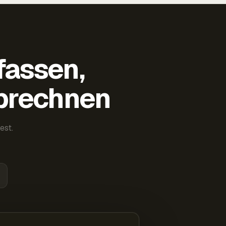
fassen,
abrechnen
est.