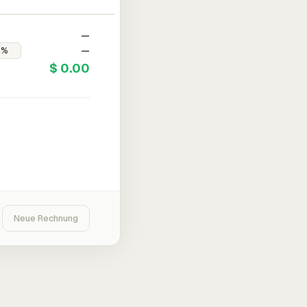
—
—
$ 0.00
Neue Rechnung