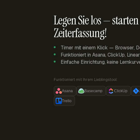
Legen Sie los — starten 
Zeiterfassung!
Timer mit einem Klick — Browser, D
Funktioniert in Asana, ClickUp, Linea
Einfache Einrichtung, keine Lernkurv
Funktioniert mit Ihrem Lieblingstool:
Asana
Basecamp
ClickUp
Trello