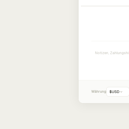
Währung
$
USD