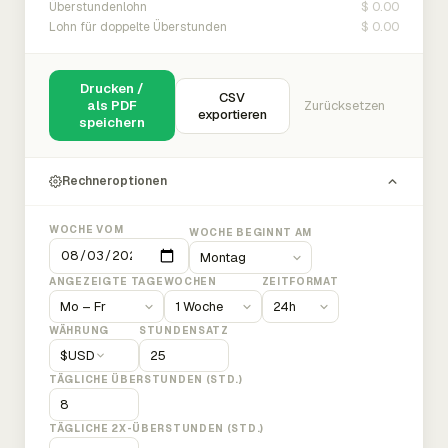
$ 0.00
Überstundenlohn
$ 0.00
Lohn für doppelte Überstunden
Drucken /
CSV
als PDF
Zurücksetzen
exportieren
speichern
Rechneroptionen
WOCHE VOM
WOCHE BEGINNT AM
ANGEZEIGTE TAGE
WOCHEN
ZEITFORMAT
WÄHRUNG
STUNDENSATZ
$
USD
TÄGLICHE ÜBERSTUNDEN (STD.)
TÄGLICHE 2X-ÜBERSTUNDEN (STD.)