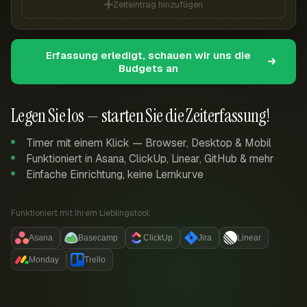
Zeiteintrag hinzufügen
Erfassung erledigt, schauen wir uns die
Budgets an
Legen Sie los — starten Sie die Zeiterfassung!
Timer mit einem Klick — Browser, Desktop & Mobil
Funktioniert in Asana, ClickUp, Linear, GitHub & mehr
Einfache Einrichtung, keine Lernkurve
Funktioniert mit Ihrem Lieblingstool:
Asana
Basecamp
ClickUp
Jira
Linear
Monday
Trello