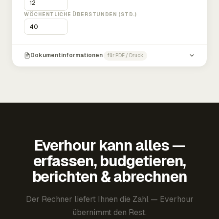
WÖCHENTLICHE ÜBERSTUNDEN (STD.)
Dokumentinformationen
für PDF / Druck
Everhour kann alles —
erfassen, budgetieren,
berichten & abrechnen
Der Rechner liefert Ihnen die Zahl — Everhour
übernimmt den Rest.