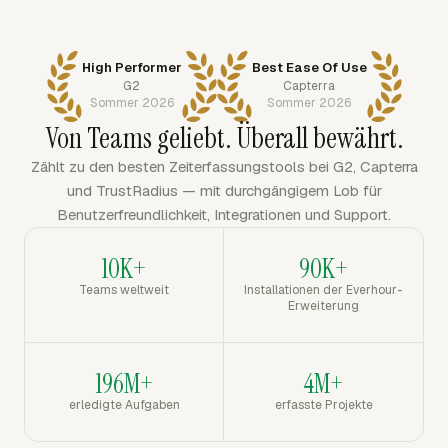
High Performer
Best Ease Of Use
G2
Capterra
Sommer 2026
Sommer 2026
Von Teams geliebt. Überall bewährt.
Zählt zu den besten Zeiterfassungstools bei G2, Capterra
und TrustRadius — mit durchgängigem Lob für
Benutzerfreundlichkeit, Integrationen und Support.
10K+
90K+
Teams weltweit
Installationen der Everhour-
Erweiterung
196M+
4M+
erledigte Aufgaben
erfasste Projekte