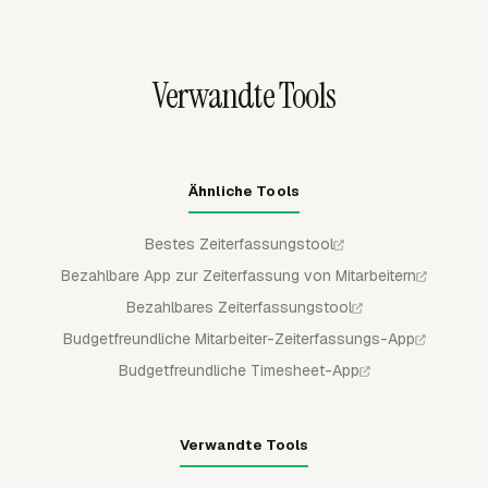
reguläre Mitglieder geschützt bleibt.
Rechnungen und die Lohnabrechnungsprüfung ein, ohne
dass ein Manager die Woche aus separaten Notizen
rekonstruieren muss.
Verwandte Tools
Ähnliche Tools
Bestes Zeiterfassungstool
Bezahlbare App zur Zeiterfassung von Mitarbeitern
Bezahlbares Zeiterfassungstool
Budgetfreundliche Mitarbeiter-Zeiterfassungs-App
Budgetfreundliche Timesheet-App
Verwandte Tools