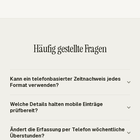
Häufig gestellte Fragen
Kann ein telefonbasierter Zeitnachweis jedes
Format verwenden?
Ja, für die bundesrechtliche Grundlage verlangt der
Welche Details halten mobile Einträge
FLSA von abgedeckten Arbeitgebern nicht, ein
prüfbereit?
bestimmtes Zeiterfassungsformular oder -system zu
verwenden. Die Methode muss dennoch vollständige
Erfassen Sie Datum, Arbeitnehmer, Start- und
Ändert die Erfassung per Telefon wöchentliche
und genaue Aufzeichnungen für nicht freigestellte
Stoppzeiten oder tägliche Gesamtstunden, unbezahlte
Überstunden?
Arbeitnehmer erzeugen. Für Beschäftigte, die unter die