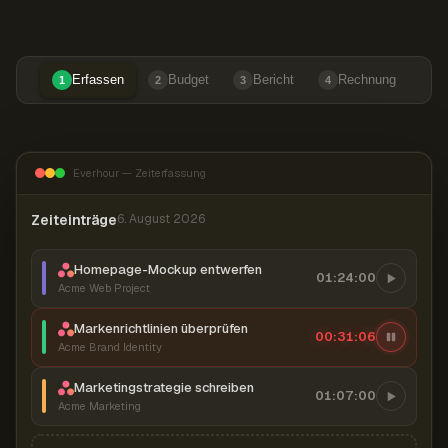
Erfassen
Budget
Bericht
Rechnung
1
2
3
4
Everhour — Zeiterfassung
Zeiteinträge
6. August 2026
Homepage-Mockup entwerfen
01:24:00
Acme Web Project
Markenrichtlinien überprüfen
00:31:07
Acme Brand Identity
Marketingstrategie schreiben
01:07:00
Acme Marketing