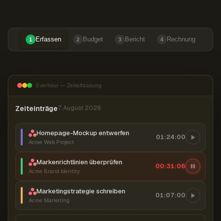
Erfassen
Budget
Bericht
Rechnung
1
2
3
4
Everhour — Zeiterfassung
Zeiteinträge
7. August 2026
Homepage-Mockup entwerfen
01:24:00
Acme Web Project
Markenrichtlinien überprüfen
00:31:07
Acme Brand Identity
Marketingstrategie schreiben
01:07:00
Acme Marketing