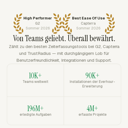
High Performer
Best Ease Of Use
G2
Capterra
Sommer 2026
Sommer 2026
Von Teams geliebt. Überall bewährt.
Zählt zu den besten Zeiterfassungstools bei G2, Capterra
und TrustRadius — mit durchgängigem Lob für
Benutzerfreundlichkeit, Integrationen und Support.
10K+
90K+
Teams weltweit
Installationen der Everhour-
Erweiterung
196M+
4M+
erledigte Aufgaben
erfasste Projekte