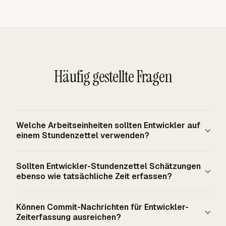
Häufig gestellte Fragen
Welche Arbeitseinheiten sollten Entwickler auf
einem Stundenzettel verwenden?
Entwickler sollten Zeit den Einheiten zuordnen, die
Sollten Entwickler-Stundenzettel Schätzungen
Planung und Review steuern: Issues, Aufgaben, Merge
ebenso wie tatsächliche Zeit erfassen?
Requests, Epics, Jira-Arbeitselemente oder das nächste
Äquivalent im Projekttool des Teams. Der Eintrag sollte
Ja, Schätzungen und tatsächliche Zeit beantworten
Können Commit-Nachrichten für Entwickler-
die Zeitmenge, das Datum und eine kurze
unterschiedliche Fragen. Die Schätzung zeigt die
Zeiterfassung ausreichen?
Zusammenfassung enthalten, wenn der Name des
Planungsannahme, während die tatsächliche Zeit die