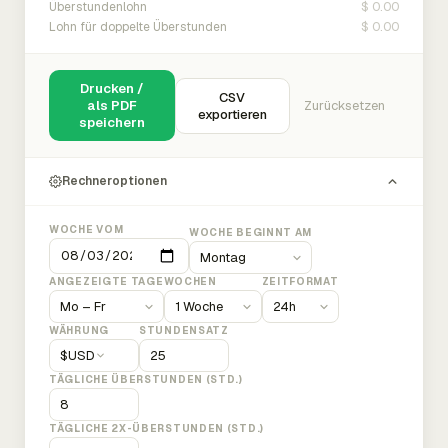
$ 0.00
Überstundenlohn
$ 0.00
Lohn für doppelte Überstunden
Drucken /
CSV
als PDF
Zurücksetzen
exportieren
speichern
Rechneroptionen
WOCHE VOM
WOCHE BEGINNT AM
ANGEZEIGTE TAGE
WOCHEN
ZEITFORMAT
WÄHRUNG
STUNDENSATZ
$
USD
TÄGLICHE ÜBERSTUNDEN (STD.)
TÄGLICHE 2X-ÜBERSTUNDEN (STD.)