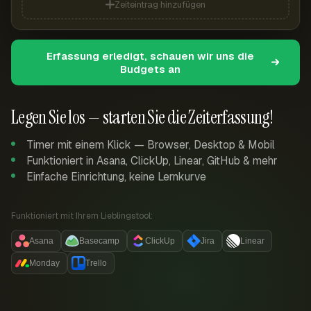
Zeiteintrag hinzufügen
Erfassung erledigt, schauen wir uns die
Budgets an
Legen Sie los — starten Sie die Zeiterfassung!
Timer mit einem Klick — Browser, Desktop & Mobil
Funktioniert in Asana, ClickUp, Linear, GitHub & mehr
Einfache Einrichtung, keine Lernkurve
Funktioniert mit Ihrem Lieblingstool:
Asana
Basecamp
ClickUp
Jira
Linear
Monday
Trello