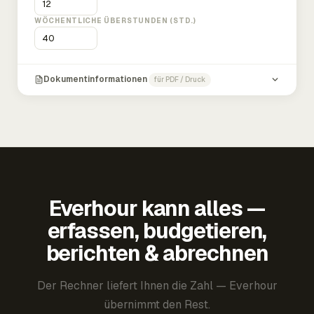
WÖCHENTLICHE ÜBERSTUNDEN (STD.)
Dokumentinformationen
für PDF / Druck
Everhour kann alles —
erfassen, budgetieren,
berichten & abrechnen
Der Rechner liefert Ihnen die Zahl — Everhour
übernimmt den Rest.