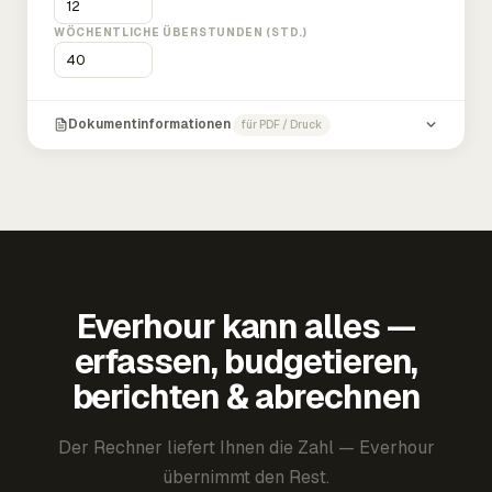
WÖCHENTLICHE ÜBERSTUNDEN (STD.)
Dokumentinformationen
für PDF / Druck
Everhour kann alles —
erfassen, budgetieren,
berichten & abrechnen
Der Rechner liefert Ihnen die Zahl — Everhour
übernimmt den Rest.