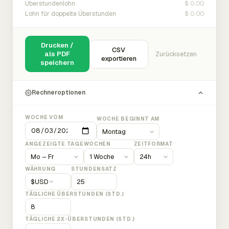
$ 0.00
Überstundenlohn
$ 0.00
Lohn für doppelte Überstunden
Drucken /
CSV
als PDF
Zurücksetzen
exportieren
speichern
Rechneroptionen
WOCHE VOM
WOCHE BEGINNT AM
ANGEZEIGTE TAGE
WOCHEN
ZEITFORMAT
WÄHRUNG
STUNDENSATZ
$
USD
TÄGLICHE ÜBERSTUNDEN (STD.)
TÄGLICHE 2X-ÜBERSTUNDEN (STD.)