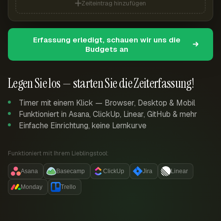
Zeiteintrag hinzufügen
Erfassung erledigt, schauen wir uns die
Budgets an
Legen Sie los — starten Sie die Zeiterfassung!
Timer mit einem Klick — Browser, Desktop & Mobil
Funktioniert in Asana, ClickUp, Linear, GitHub & mehr
Einfache Einrichtung, keine Lernkurve
Funktioniert mit Ihrem Lieblingstool:
Asana
Basecamp
ClickUp
Jira
Linear
Monday
Trello