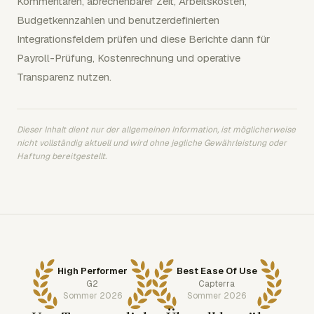
Kommentaren, abrechenbarer Zeit, Arbeitskosten,
Budgetkennzahlen und benutzerdefinierten
Integrationsfeldern prüfen und diese Berichte dann für
Payroll-Prüfung, Kostenrechnung und operative
Transparenz nutzen.
Dieser Inhalt dient nur der allgemeinen Information, ist möglicherweise
nicht vollständig aktuell und wird ohne jegliche Gewährleistung oder
Haftung bereitgestellt.
High Performer
Best Ease Of Use
G2
Capterra
Sommer 2026
Sommer 2026