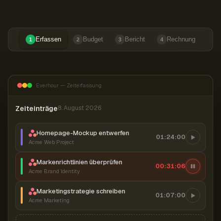
Erfassen
Budget
Bericht
Rechnung
1
2
3
4
Everhour — Zeiterfassung
Zeiteinträge
8. August 2026
Homepage-Mockup entwerfen
01:24:00
Acme Web Project
Markenrichtlinien überprüfen
00:31:07
Acme Brand Identity
Marketingstrategie schreiben
01:07:00
Acme Marketing