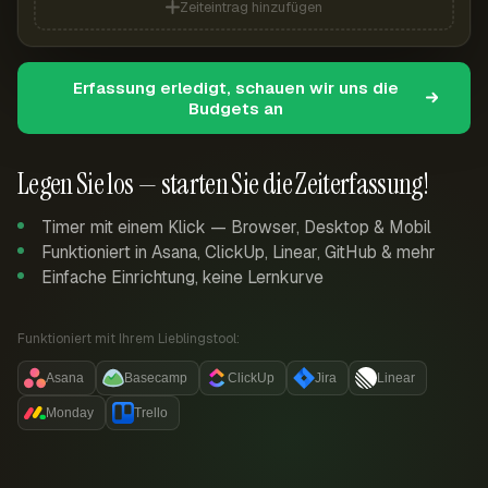
Zeiteintrag hinzufügen
Erfassung erledigt, schauen wir uns die
Budgets an
Legen Sie los — starten Sie die Zeiterfassung!
Timer mit einem Klick — Browser, Desktop & Mobil
Funktioniert in Asana, ClickUp, Linear, GitHub & mehr
Einfache Einrichtung, keine Lernkurve
Funktioniert mit Ihrem Lieblingstool:
Asana
Basecamp
ClickUp
Jira
Linear
Monday
Trello