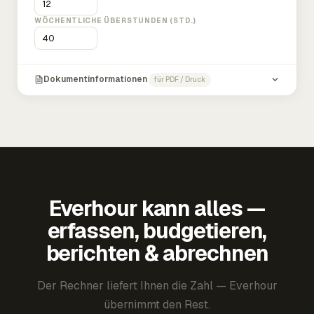
WÖCHENTLICHE ÜBERSTUNDEN (STD.)
Dokumentinformationen
für PDF / Druck
Everhour kann alles —
erfassen, budgetieren,
berichten & abrechnen
Der Rechner liefert Ihnen die Zahl — Everhour
übernimmt den Rest.