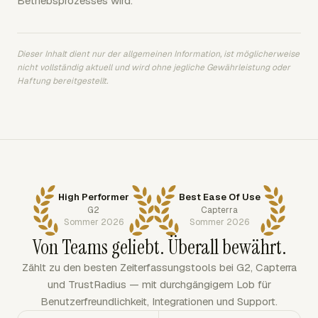
Betriebsprozesses wird.
Dieser Inhalt dient nur der allgemeinen Information, ist möglicherweise
nicht vollständig aktuell und wird ohne jegliche Gewährleistung oder
Haftung bereitgestellt.
High Performer
Best Ease Of Use
G2
Capterra
Sommer 2026
Sommer 2026
Von Teams geliebt. Überall bewährt.
Zählt zu den besten Zeiterfassungstools bei G2, Capterra
und TrustRadius — mit durchgängigem Lob für
Benutzerfreundlichkeit, Integrationen und Support.