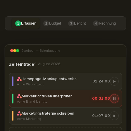
Erfassen
Budget
Bericht
Rechnung
1
2
3
4
Everhour — Zeiterfassung
Zeiteinträge
9. August 2026
Homepage-Mockup entwerfen
01:24:00
Acme Web Project
Markenrichtlinien überprüfen
00:31:07
Acme Brand Identity
Marketingstrategie schreiben
01:07:00
Acme Marketing