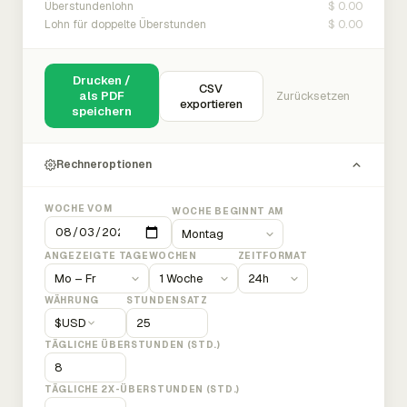
$ 0.00
Überstundenlohn
$ 0.00
Lohn für doppelte Überstunden
Drucken /
CSV
als PDF
Zurücksetzen
exportieren
speichern
Rechneroptionen
WOCHE VOM
WOCHE BEGINNT AM
ANGEZEIGTE TAGE
WOCHEN
ZEITFORMAT
WÄHRUNG
STUNDENSATZ
$
USD
TÄGLICHE ÜBERSTUNDEN (STD.)
TÄGLICHE 2X-ÜBERSTUNDEN (STD.)