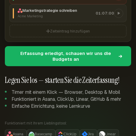
Marketingstrategie schreiben
01:07:00
Acme Marketing
Zeiteintrag hinzufügen
Erfassung erledigt, schauen wir uns die
Budgets an
Legen Sie los — starten Sie die Zeiterfassung!
Timer mit einem Klick — Browser, Desktop & Mobil
Funktioniert in Asana, ClickUp, Linear, GitHub & mehr
Einfache Einrichtung, keine Lernkurve
Funktioniert mit Ihrem Lieblingstool:
Asana
Basecamp
ClickUp
Jira
Linear