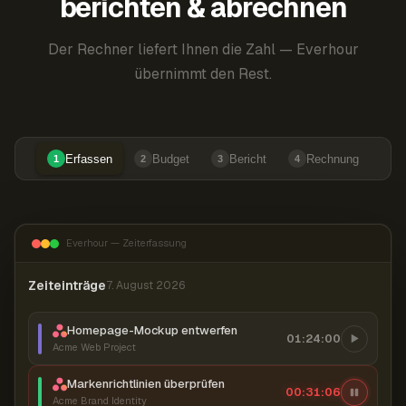
berichten & abrechnen
Der Rechner liefert Ihnen die Zahl — Everhour
übernimmt den Rest.
Erfassen
Budget
Bericht
Rechnung
1
2
3
4
Everhour — Zeiterfassung
Zeiteinträge
7. August 2026
Homepage-Mockup entwerfen
01:24:00
Acme Web Project
Markenrichtlinien überprüfen
00:31:06
Acme Brand Identity