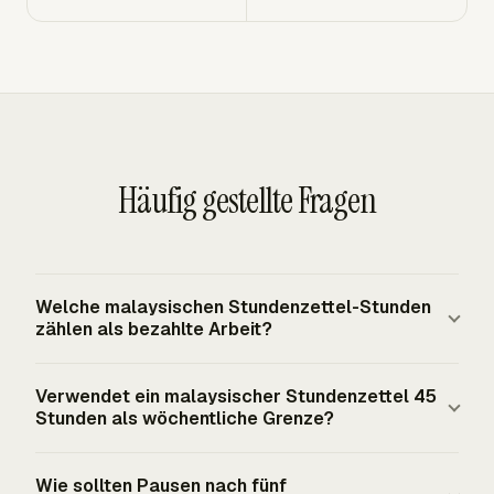
Häufig gestellte Fragen
Welche malaysischen Stundenzettel-Stunden
zählen als bezahlte Arbeit?
Bezahlte Arbeit umfasst Zeit, in der der Arbeitnehmer
Verwendet ein malaysischer Stundenzettel 45
dem Arbeitgeber zur Verfügung steht und nicht frei ist,
Stunden als wöchentliche Grenze?
seine eigene Zeit und Bewegungen zu nutzen. Eine
Pause ist nur dann unbezahlt, wenn der Arbeitnehmer frei
Ja. Normale Arbeitszeiten in Malaysia sind gemäß den
Wie sollten Pausen nach fünf
von der Kontrolle des Arbeitgebers ist. Erforderliche