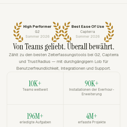
High Performer
Best Ease Of Use
G2
Capterra
Sommer 2026
Sommer 2026
Von Teams geliebt. Überall bewährt.
Zählt zu den besten Zeiterfassungstools bei G2, Capterra
und TrustRadius — mit durchgängigem Lob für
Benutzerfreundlichkeit, Integrationen und Support.
10K+
90K+
Teams weltweit
Installationen der Everhour-
Erweiterung
196M+
4M+
erledigte Aufgaben
erfasste Projekte