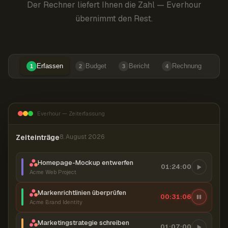
Der Rechner liefert Ihnen die Zahl — Everhour
übernimmt den Rest.
Erfassen
Budget
Bericht
Rechnung
1
2
3
4
Everhour — Zeiterfassung
Zeiteinträge
8. August 2026
Homepage-Mockup entwerfen
01:24:00
Acme Web Project
Markenrichtlinien überprüfen
00:31:07
Acme Brand Identity
Marketingstrategie schreiben
01:07:00