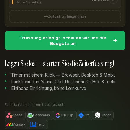
Acme Marketing
Zeiteintrag hinzufügen
Erfassung erledigt, schauen wir uns die
Budgets an
Legen Sie los — starten Sie die Zeiterfassung!
Timer mit einem Klick — Browser, Desktop & Mobil
Funktioniert in Asana, ClickUp, Linear, GitHub & mehr
Einfache Einrichtung, keine Lernkurve
Funktioniert mit Ihrem Lieblingstool:
Asana
Basecamp
ClickUp
Jira
Linear
Monday
Trello