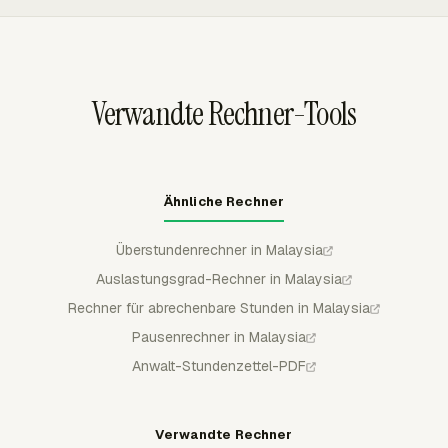
Lohnabrechnung einen prüfbaren Datensatz geben, bevor
Für Teams, die beides nutzen, kann Everhour
die Zahlung verarbeitet wird.
Projektstunden mit Arbeitsstunden vergleichen und
Managern helfen, fehlende Einträge vor der Genehmigung
zu erkennen.
Verwandte Rechner-Tools
Ähnliche Rechner
Überstundenrechner in Malaysia
Auslastungsgrad-Rechner in Malaysia
Rechner für abrechenbare Stunden in Malaysia
Pausenrechner in Malaysia
Anwalt-Stundenzettel-PDF
Verwandte Rechner