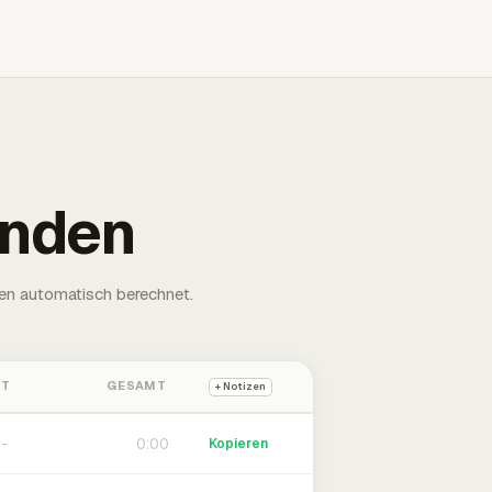
unden
en automatisch berechnet.
HT
GESAMT
+ Notizen
0:00
Kopieren