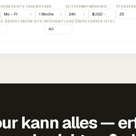
M
ANGEZEIGTE TAGE
WOCHEN
ZEITFORMAT
WÄHRUNG
STUNDENS
$
USD
2X-ÜBERSTUNDEN (STD.)
WÖCHENTLICHE ÜBERSTUNDEN (STD.)
ur kann alles — er