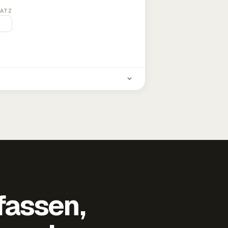
ATZ
fassen,