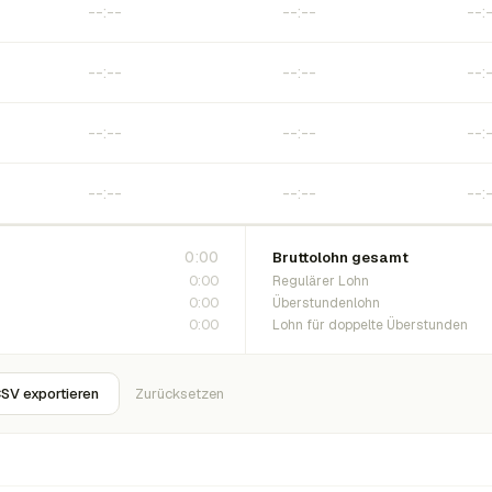
0:00
Bruttolohn gesamt
0:00
Regulärer Lohn
0:00
Überstundenlohn
0:00
Lohn für doppelte Überstunden
SV exportieren
Zurücksetzen