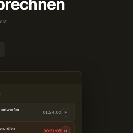
abrechnen
est.
6
entwerfen
01:24:00
berprüfen
00:31:06