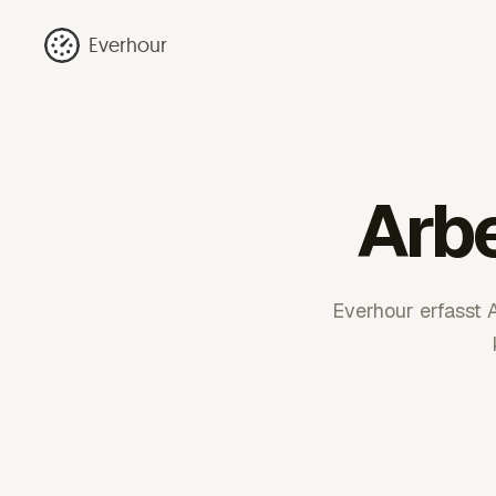
Everhour
Arb
Everhour erfasst