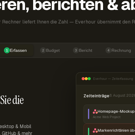
ren, berichten & 
 Rechner liefert Ihnen die Zahl — Everhour übernimmt den R
Erfassen
Budget
Bericht
Rechnung
1
2
3
4
Everhour — Zeiterfassung
Sie die
Zeiteinträge
8. August 202
Homepage-Mockup 
Acme Web Project
esktop & Mobil
Markenrichtlinien ü
r, GitHub & mehr