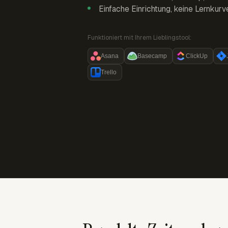
Einfache Einrichtung, keine Lernkurv
Funktioniert mit Ihrem Lieblingstool:
Asana
Basecamp
ClickUp
Trello