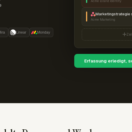
Acme Brand Identity
e
Marketingstrategie 
Acme Marketing
Jira
Linear
Monday
Zei
Erfassung erledigt, 