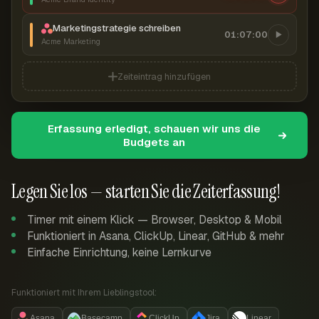
Marketingstrategie schreiben
01:07:00
Acme Marketing
Zeiteintrag hinzufügen
Erfassung erledigt, schauen wir uns die
Budgets an
Legen Sie los — starten Sie die Zeiterfassung!
Timer mit einem Klick — Browser, Desktop & Mobil
Funktioniert in Asana, ClickUp, Linear, GitHub & mehr
Einfache Einrichtung, keine Lernkurve
Funktioniert mit Ihrem Lieblingstool:
Asana
Basecamp
ClickUp
Jira
Linear