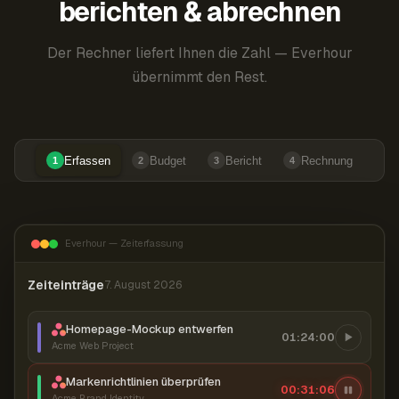
berichten & abrechnen
Der Rechner liefert Ihnen die Zahl — Everhour
übernimmt den Rest.
Erfassen
Budget
Bericht
Rechnung
1
2
3
4
Everhour — Zeiterfassung
Zeiteinträge
7. August 2026
Homepage-Mockup entwerfen
01:24:00
Acme Web Project
Markenrichtlinien überprüfen
00:31:07
Acme Brand Identity