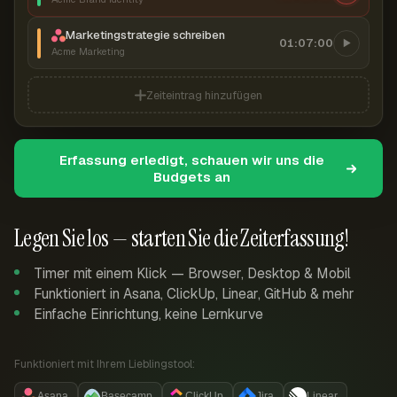
Marketingstrategie schreiben
01:07:00
Acme Marketing
Zeiteintrag hinzufügen
Erfassung erledigt, schauen wir uns die
Budgets an
Legen Sie los — starten Sie die Zeiterfassung!
Timer mit einem Klick — Browser, Desktop & Mobil
Funktioniert in Asana, ClickUp, Linear, GitHub & mehr
Einfache Einrichtung, keine Lernkurve
Funktioniert mit Ihrem Lieblingstool:
Asana
Basecamp
ClickUp
Jira
Linear