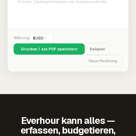
Währung
$
USD
Drucken / als PDF speichern
Beispiel
Neue Rechnung
Everhour kann alles —
erfassen, budgetieren,