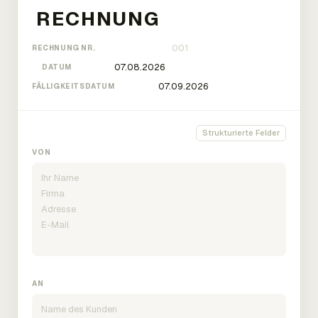
RECHNUNG NR.
DATUM
FÄLLIGKEITSDATUM
Strukturierte Felder
VON
AN