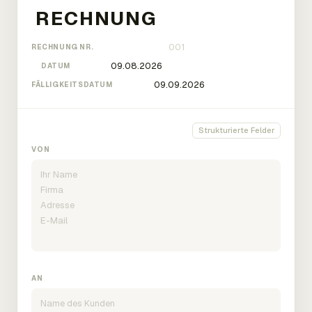
RECHNUNG NR.
DATUM
FÄLLIGKEITSDATUM
Strukturierte Felder
VON
AN