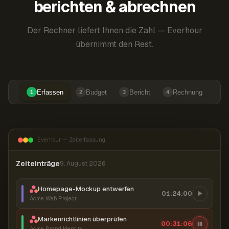
berichten & abrechnen
Der Rechner liefert Ihnen die Zahl — Everhour
übernimmt den Rest.
Erfassen
Budget
Bericht
Rechnung
1
2
3
4
Everhour — Zeiterfassung
Zeiteinträge
9. August 2026
Homepage-Mockup entwerfen
01:24:00
Acme Web Project
Markenrichtlinien überprüfen
00:31:07
Acme Brand Identity