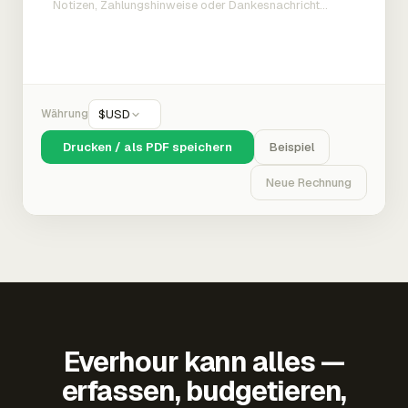
Währung
$
USD
Drucken / als PDF speichern
Beispiel
Neue Rechnung
Everhour kann alles —
erfassen, budgetieren,