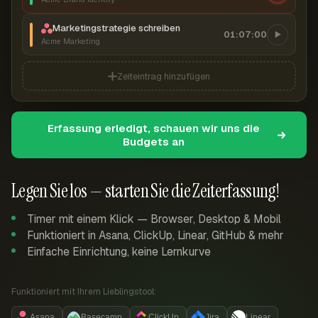
Marketingstrategie schreiben
01:07:00
Acme Marketing
Zeiteintrag hinzufügen
Erfassung erledigt, schauen wir uns die
Budgets an
Legen Sie los — starten Sie die Zeiterfassung!
Timer mit einem Klick — Browser, Desktop & Mobil
Funktioniert in Asana, ClickUp, Linear, GitHub & mehr
Einfache Einrichtung, keine Lernkurve
Funktioniert mit Ihrem Lieblingstool:
Asana
Basecamp
ClickUp
Jira
Linear