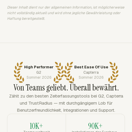
Dieser Inhalt dient nur der allgemeinen Information, ist möglicherweise
nicht vollständig aktuell und wird ohne jegliche Gewährleistung oder
Haftung bereitgestellt.
High Performer
Best Ease Of Use
G2
Capterra
Sommer 2026
Sommer 2026
Von Teams geliebt. Überall bewährt.
Zählt zu den besten Zeiterfassungstools bei G2, Capterra
und TrustRadius — mit durchgängigem Lob für
Benutzerfreundlichkeit, Integrationen und Support.
10K+
90K+