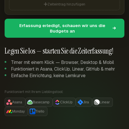
Zeiteintrag hinzufügen
Erfassung erledigt, schauen wir uns die
Budgets an
Legen Sie los — starten Sie die Zeiterfassung!
Timer mit einem Klick — Browser, Desktop & Mobil
Funktioniert in Asana, ClickUp, Linear, GitHub & mehr
Einfache Einrichtung, keine Lernkurve
Funktioniert mit Ihrem Lieblingstool:
Asana
Basecamp
ClickUp
Jira
Linear
Monday
Trello