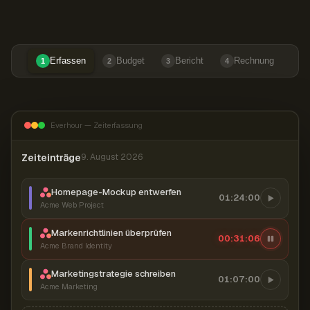
Erfassen
Budget
Bericht
Rechnung
1
2
3
4
Everhour — Zeiterfassung
Zeiteinträge
9. August 2026
Homepage-Mockup entwerfen
01:24:00
Acme Web Project
Markenrichtlinien überprüfen
00:31:07
Acme Brand Identity
Marketingstrategie schreiben
01:07:00
Acme Marketing