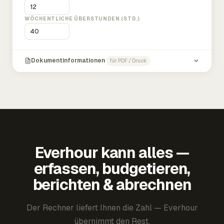
WÖCHENTLICHE ÜBERSTUNDEN (STD.)
Dokumentinformationen
für PDF / Druck
Everhour kann alles —
erfassen, budgetieren,
berichten & abrechnen
Der Rechner liefert Ihnen die Zahl — Everhour
übernimmt den Rest.