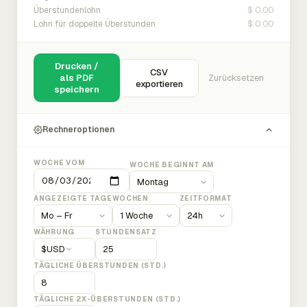
$ 0.00
Überstundenlohn
$ 0.00
Lohn für doppelte Überstunden
Drucken /
CSV
als PDF
Zurücksetzen
exportieren
speichern
Rechneroptionen
WOCHE VOM
WOCHE BEGINNT AM
ANGEZEIGTE TAGE
WOCHEN
ZEITFORMAT
WÄHRUNG
STUNDENSATZ
$
USD
TÄGLICHE ÜBERSTUNDEN (STD.)
TÄGLICHE 2X-ÜBERSTUNDEN (STD.)