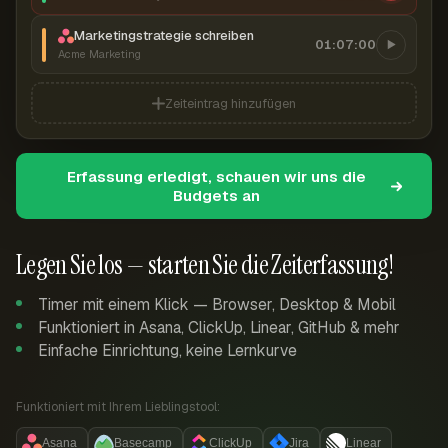
Marketingstrategie schreiben
01:07:00
Acme Marketing
Zeiteintrag hinzufügen
Erfassung erledigt, schauen wir uns die
Budgets an
Legen Sie los — starten Sie die Zeiterfassung!
Timer mit einem Klick — Browser, Desktop & Mobil
Funktioniert in Asana, ClickUp, Linear, GitHub & mehr
Einfache Einrichtung, keine Lernkurve
Funktioniert mit Ihrem Lieblingstool:
Asana
Basecamp
ClickUp
Jira
Linear