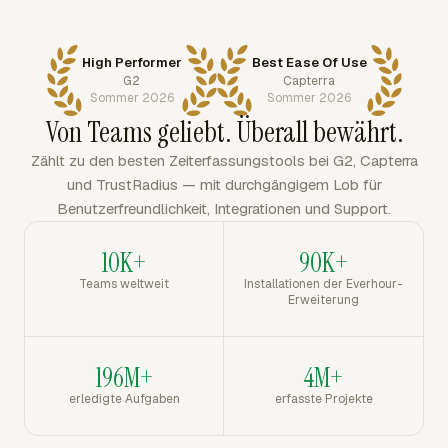
High Performer
Best Ease Of Use
G2
Capterra
Sommer 2026
Sommer 2026
Von Teams geliebt. Überall bewährt.
Zählt zu den besten Zeiterfassungstools bei G2, Capterra
und TrustRadius — mit durchgängigem Lob für
Benutzerfreundlichkeit, Integrationen und Support.
10K+
90K+
Teams weltweit
Installationen der Everhour-
Erweiterung
196M+
4M+
erledigte Aufgaben
erfasste Projekte