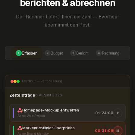
berichten & abrechnen
Der Rechner liefert Ihnen die Zahl — Everhour
übernimmt den Rest.
Erfassen
Budget
Bericht
Rechnung
1
2
3
4
Everhour — Zeiterfassung
Zeiteinträge
8. August 2026
Homepage-Mockup entwerfen
01:24:00
Acme Web Project
Markenrichtlinien überprüfen
00:31:07
Acme Brand Identity