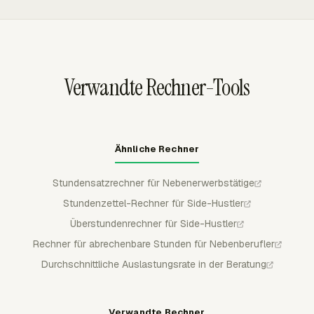
nachhaltiges Ziel.
Tools wie Asana, ClickUp, GitHub, Jira, Monday, Notion,
Trello und Basecamp. Diese Einträge speisen
Timesheets, Reporting, Budgetierung,
Rechnungsstellung und Payroll-Prüfung, sodass
Verwandte Rechner-Tools
abrechenbare und nicht abrechenbare Nebenarbeit
nachvollziehbar bleibt.
Ähnliche Rechner
Stundensatzrechner für Nebenerwerbstätige
Stundenzettel-Rechner für Side-Hustler
Überstundenrechner für Side-Hustler
Rechner für abrechenbare Stunden für Nebenberufler
Durchschnittliche Auslastungsrate in der Beratung
Verwandte Rechner