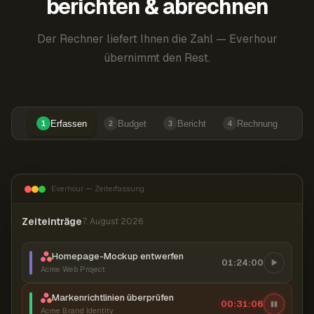
berichten & abrechnen
Der Rechner liefert Ihnen die Zahl — Everhour
übernimmt den Rest.
Erfassen
Budget
Bericht
Rechnung
1
2
3
4
Everhour — Zeiterfassung
Zeiteinträge
7. August 2026
Homepage-Mockup entwerfen
01:24:00
Acme Web Project
Markenrichtlinien überprüfen
00:31:07
Acme Brand Identity