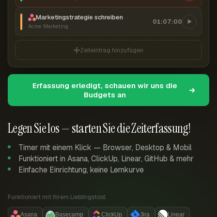
Marketingstrategie schreiben
01:07:00
Acme Marketing
Zeiteintrag hinzufügen
Erfassung erledigt, schauen wir uns die
Budgets an
Legen Sie los — starten Sie die Zeiterfassung!
Timer mit einem Klick — Browser, Desktop & Mobil
Funktioniert in Asana, ClickUp, Linear, GitHub & mehr
Einfache Einrichtung, keine Lernkurve
Funktioniert mit Ihrem Lieblingstool:
Asana
Basecamp
ClickUp
Jira
Linear