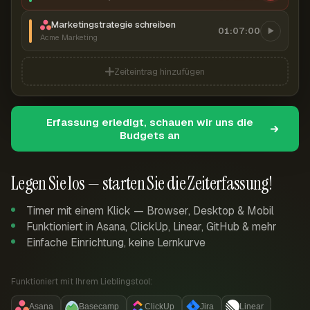
Marketingstrategie schreiben
01:07:00
Acme Marketing
Zeiteintrag hinzufügen
Erfassung erledigt, schauen wir uns die
Budgets an
Legen Sie los — starten Sie die Zeiterfassung!
Timer mit einem Klick — Browser, Desktop & Mobil
Funktioniert in Asana, ClickUp, Linear, GitHub & mehr
Einfache Einrichtung, keine Lernkurve
Funktioniert mit Ihrem Lieblingstool:
Asana
Basecamp
ClickUp
Jira
Linear