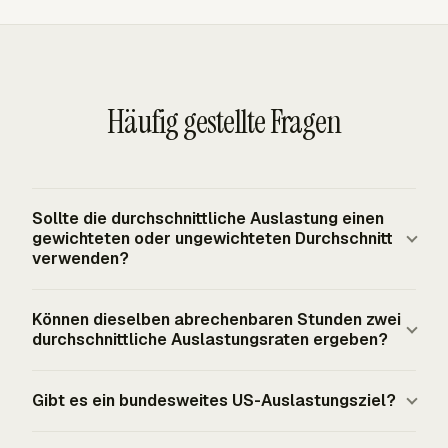
Häufig gestellte Fragen
Sollte die durchschnittliche Auslastung einen
gewichteten oder ungewichteten Durchschnitt
verwenden?
Ein gewichteter Durchschnitt ist für die
Können dieselben abrechenbaren Stunden zwei
Teamkapazitätsplanung meist besser, weil er die
durchschnittliche Auslastungsraten ergeben?
gesamten abrechenbaren Stunden durch die gesamten
verfügbaren Stunden teilt. Ein ungewichteter Durchschnitt
Ja. Dieselben abrechenbaren Stunden ergeben
Gibt es ein bundesweites US-Auslastungsziel?
addiert die Auslastungsrate jeder Person und teilt durch
unterschiedliche Auslastungsraten, wenn sich der Nenner
die Mitarbeiterzahl, wodurch Teilzeit- und
ändert. Bruttokapazität, netto Arbeitsstunden nach PTO
Es gibt kein gesetzliches nationales Ziel. US-