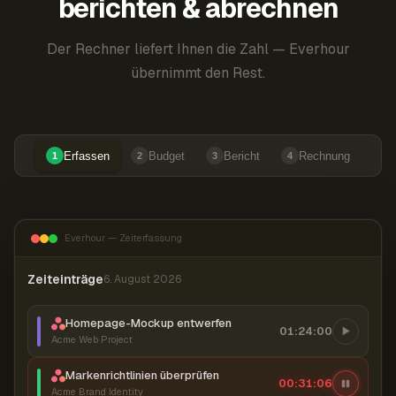
berichten & abrechnen
Der Rechner liefert Ihnen die Zahl — Everhour
übernimmt den Rest.
Erfassen
Budget
Bericht
Rechnung
1
2
3
4
Everhour — Zeiterfassung
Zeiteinträge
6. August 2026
Homepage-Mockup entwerfen
01:24:00
Acme Web Project
Markenrichtlinien überprüfen
00:31:07
Acme Brand Identity