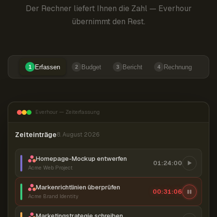
Der Rechner liefert Ihnen die Zahl — Everhour
übernimmt den Rest.
Erfassen
Budget
Bericht
Rechnung
1
2
3
4
Everhour — Zeiterfassung
Zeiteinträge
8. August 2026
Homepage-Mockup entwerfen
01:24:00
Acme Web Project
Markenrichtlinien überprüfen
00:31:07
Acme Brand Identity
Marketingstrategie schreiben