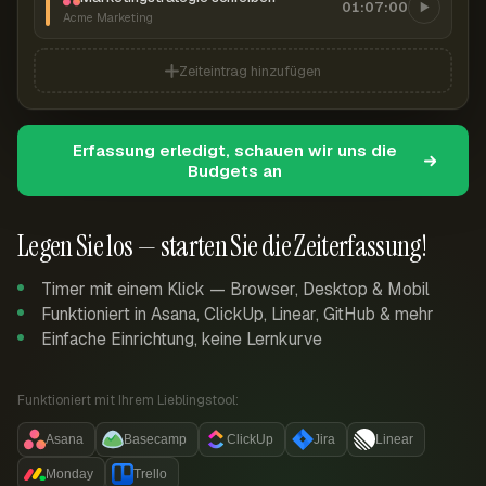
01:07:00
Acme Marketing
Zeiteintrag hinzufügen
Erfassung erledigt, schauen wir uns die
Budgets an
Legen Sie los — starten Sie die Zeiterfassung!
Timer mit einem Klick — Browser, Desktop & Mobil
Funktioniert in Asana, ClickUp, Linear, GitHub & mehr
Einfache Einrichtung, keine Lernkurve
Funktioniert mit Ihrem Lieblingstool:
Asana
Basecamp
ClickUp
Jira
Linear
Monday
Trello