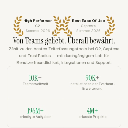
High Performer
Best Ease Of Use
G2
Capterra
Sommer 2026
Sommer 2026
Von Teams geliebt. Überall bewährt.
Zählt zu den besten Zeiterfassungstools bei G2, Capterra
und TrustRadius — mit durchgängigem Lob für
Benutzerfreundlichkeit, Integrationen und Support.
10K+
90K+
Teams weltweit
Installationen der Everhour-
Erweiterung
196M+
4M+
erledigte Aufgaben
erfasste Projekte