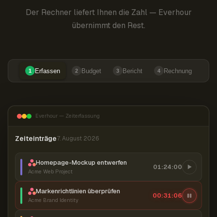
Der Rechner liefert Ihnen die Zahl — Everhour
übernimmt den Rest.
Erfassen
Budget
Bericht
Rechnung
1
2
3
4
Everhour — Zeiterfassung
Zeiteinträge
7. August 2026
Homepage-Mockup entwerfen
01:24:00
Acme Web Project
Markenrichtlinien überprüfen
00:31:06
Acme Brand Identity