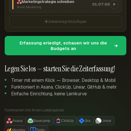
Marketingstrategie schreiben
01:07:00
Acme Marketing
Zeiteintrag hinzufügen
Erfassung erledigt, schauen wir uns die
Budgets an
Legen Sie los — starten Sie die Zeiterfassung!
Timer mit einem Klick — Browser, Desktop & Mobil
Funktioniert in Asana, ClickUp, Linear, GitHub & mehr
Einfache Einrichtung, keine Lernkurve
Funktioniert mit Ihrem Lieblingstool:
Asana
Basecamp
ClickUp
Jira
Linear
Monday
Trello